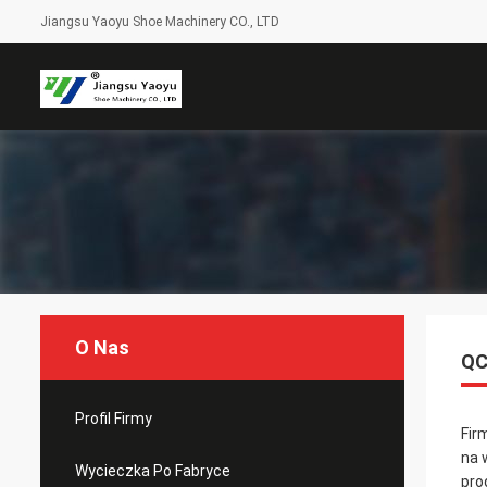
Jiangsu Yaoyu Shoe Machinery CO., LTD
O Nas
QC
Profil Firmy
Fir
na 
Wycieczka Po Fabryce
pro