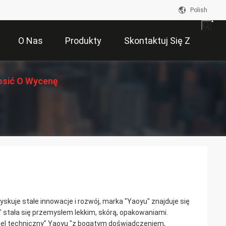
Polish
O Nas
Produkty
Skontaktuj Się Z
osić O Wycenę
Nami
skuje stałe innowacje i rozwój, marka "Yaoyu" znajduje się
yu" stała się przemysłem lekkim, skórą, opakowaniami.
sonel techniczny" Yaoyu "z bogatym doświadczeniem,