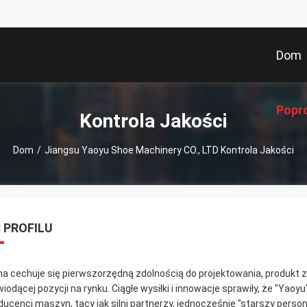
Dom
Popr
Kontrola Jakości
Dom
/
Jiangsu Yaoyu Shoe Machinery CO., LTD Kontrola Jakości
 PROFILU
ma cechuje się pierwszorzędną zdolnością do projektowania, produkt zy
wiodącej pozycji na rynku. Ciągłe wysiłki i innowacje sprawiły, że "Yao
ducenci maszyn, tacy jak silni partnerzy, jednocześnie "starszy per