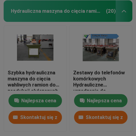
Hydrauliczna maszyna do cięcia ramion wahadłowych
(20)
Szybka hydrauliczna
Zestawy do telefonów
maszyna do cięcia
komórkowych
wahliwych ramion do
Hydrauliczne
produkcji skórzanych
urządzenie do
rękawiczek
obracania ramieniem
Najlepsza cena
Najlepsza cena
obrotowym 5-55mm
Regulacja skoku
Skontaktuj się z
Skontaktuj się z
nami
nami