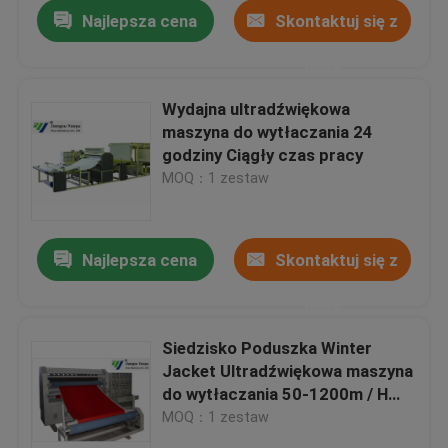
Najlepsza cena
Skontaktuj się z
nami
Wydajna ultradźwiękowa
maszyna do wytłaczania 24
godziny Ciągły czas pracy
MOQ：1 zestaw
Najlepsza cena
Skontaktuj się z
nami
Dom
Siedzisko Poduszka Winter
Jacket Ultradźwiękowa maszyna
Produkty
do wytłaczania 50-1200m / H
Prędkość
MOQ：1 zestaw
O nas