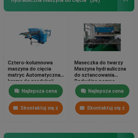
Hydrauliczna maszyna do cięcia
(54)
Maszyna do laminowania płomieni
Plastikowe arkusze
Maszyna do produkcji rękawiczek
Cztero-kolumnowa
Maseczka do twarzy
maszyna do cięcia
Maszyna hydrauliczna
matryc Automatyczna
do sztancowania
karma do produkcji
Podwójna pompa
butów sportowych
olejowa Sterowanie
Najlepsza cena
Najlepsza cena
komputera
Skontaktuj się z
Skontaktuj się z
nami
nami