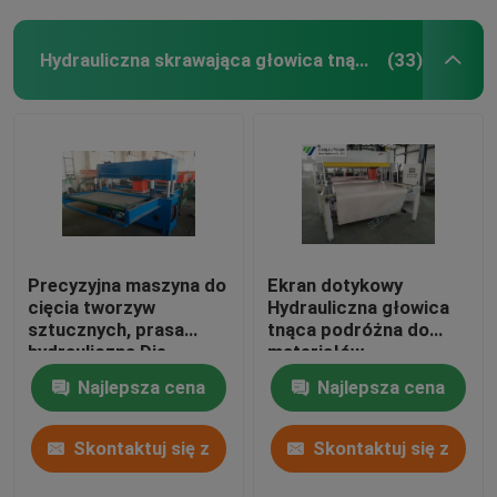
Hydrauliczna skrawająca głowica tnąca
(33)
Precyzyjna maszyna do
Ekran dotykowy
cięcia tworzyw
Hydrauliczna głowica
sztucznych, prasa
tnąca podróżna do
hydrauliczna Die
materiałów
Cutting Machine
podłogowych /
Najlepsza cena
Najlepsza cena
miękkich folii
Skontaktuj się z
Skontaktuj się z
nami
nami