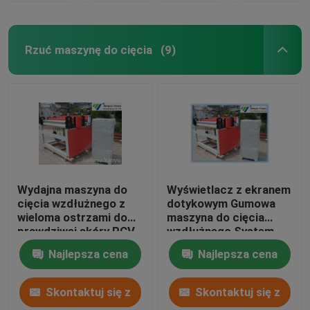
Rzuć maszynę do cięcia
(9)
Wydajna maszyna do
Wyświetlacz z ekranem
cięcia wzdłużnego z
dotykowym Gumowa
wieloma ostrzami do
maszyna do cięcia
prawdziwej skóry PCV
wzdłużnego System
sterowania PLC dla
Najlepsza cena
Najlepsza cena
skórzanej tkaniny
Skontaktuj się z
Skontaktuj się z