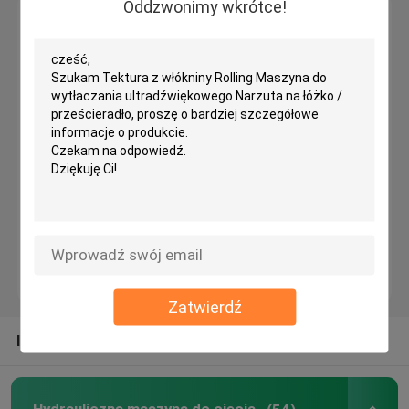
Oddzwonimy wkrótce!
Zostaw wiadomość
Oddzwonimy wkrótce!
Hydrauliczna skrawająca głowica tnąca
Rzuć maszynę do cięcia
Maszyna do cięcia tkanin
Maszyna do cięcia tkanin
Automatyczna maszyna do rozsiewania
Zatwierdź
Maszyna do tłoczenia ultradźwiękowego
INNE KATEGORIE OD NAS
Komputerowa maszyna do cięcia