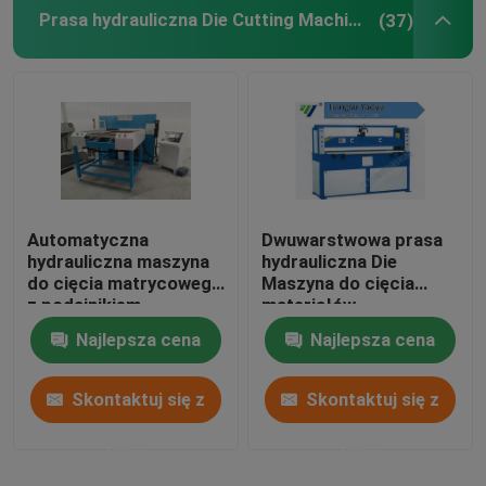
Prasa hydrauliczna Die Cutting Machine
(37)
Automatyczna
Dwuwarstwowa prasa
hydrauliczna maszyna
hydrauliczna Die
do cięcia matrycowego
Maszyna do cięcia
z podajnikiem
materiałów
jednostronnym do
szerokostopowych /
Najlepsza cena
Najlepsza cena
pianki EVA / pianki
wielowarstwowych
Skontaktuj się z
Skontaktuj się z
nami
nami