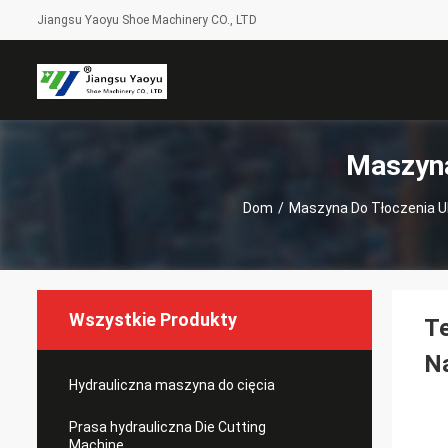
Jiangsu Yaoyu Shoe Machinery CO., LTD
Maszyna
Dom
/
Maszyna Do Tłoczenia 
Wszystkie Produkty
Te
Na
Hydrauliczna maszyna do cięcia
Prasa hydrauliczna Die Cutting
Machine