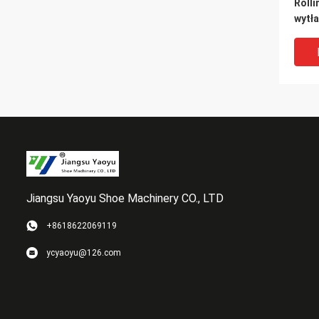
Roll
wytł
ultr
Narzu
prze
Jiangsu Yaoyu Shoe Machinery CO., LTD
+8618622069119
Winte
ycyaoyu@126.com
Unde
Ultr
do wy
Eye