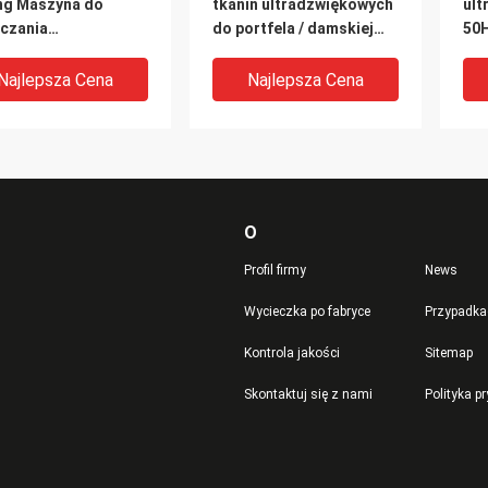
ing Maszyna do
tkanin ultradźwiękowych
ult
aczania
do portfela / damskiej
50H
adźwiękowego
torebki / pokrowca na
odb
ta na łóżko /
obuwie
tra
Najlepsza Cena
Najlepsza Cena
ścieradło
O
Profil firmy
News
Wycieczka po fabryce
Przypadka
Kontrola jakości
Sitemap
r / Spring
Ultradźwiękowy
Wyd
Skontaktuj się z nami
Polityka p
rwear
skórzany tasiemka do
mas
adźwiękowa maszyna
wytłaczania tkanin z
24 
tłaczania Bez igły -
włóknem hemowym /
pra
skóra
Najlepsza Cena
Najlepsza Cena