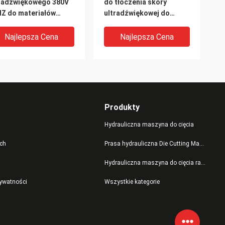
radźwiękowego 380V
do tłoczenia skóry
Z do materiałów
ultradźwiękowej do
laskowych /
odzieży / obuwia / zbroi
mpolina
Najlepsza Cena
Najlepsza Cena
Produkty
Hydrauliczna maszyna do cięcia
ch
Prasa hydrauliczna Die Cutting Machine
Hydrauliczna maszyna do cięcia ramion wahadłowych
ajna ultradźwiękowa
Siedzisko Poduszka
rywatności
Wszystkie kategorie
zyna do wytłaczania
Winter Jacket
godziny Ciągły czas
Ultradźwiękowa maszyna
cy
do wytłaczania 50-1200m
/ H Prędkość
Najlepsza Cena
Najlepsza Cena