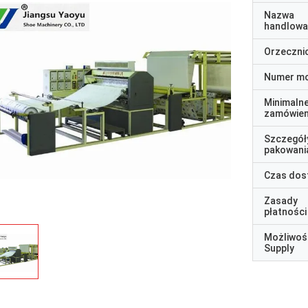
Nazwa
handlowa
Orzeczni
Numer m
Minimaln
zamówien
Szczegół
pakowani
Czas dos
Zasady
płatności
Możliwoś
Supply