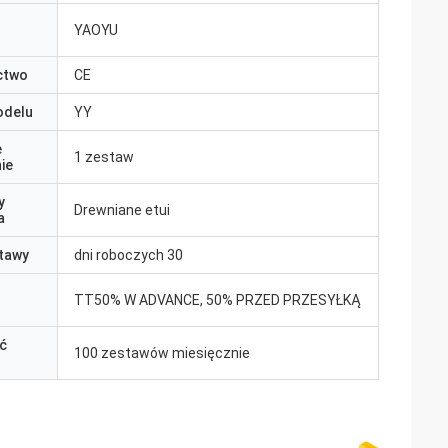
YAOYU
ctwo
CE
odelu
YY
e
1 zestaw
ie
y
Drewniane etui
a
tawy
dni roboczych 30
TT50% W ADVANCE, 50% PRZED PRZESYŁKĄ
ć
100 zestawów miesięcznie