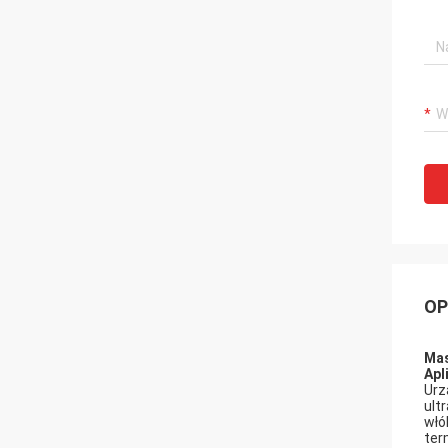
OP
Mas
Apl
Urz
ult
włó
ter