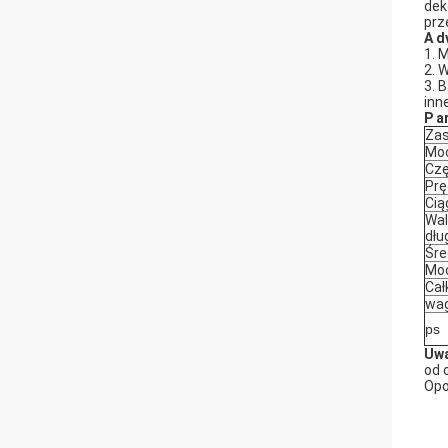
dek
prz
A
d
1. 
2. 
3. 
inne
P
a
Zas
Moc
Czę
Prę
Cią
Wal
dłu
Śre
Moc
Cał
wa
ps
Uw
od 
Opo