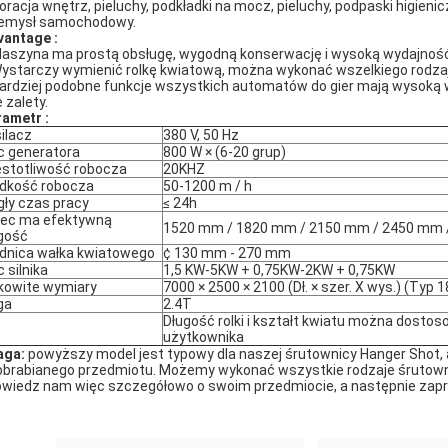
oracja wnętrz, pieluchy, podkładki na mocz, pieluchy, podpaski higienicz
emysł samochodowy.
vantage
:
Maszyna ma prostą obsługę, wygodną konserwację i wysoką wydajność 
Wystarczy wymienić rolkę kwiatową, można wykonać wszelkiego rodzaj
Bardziej podobne funkcje wszystkich automatów do gier mają wysoką w
 zalety.
rametr
:
ilacz
380 V, 50 Hz
 generatora
800 W × (6-20 grup)
stotliwość robocza
20KHZ
dkość robocza
50-1200 m / h
gły czas pracy
≤ 24h
ec ma efektywną
1520 mm / 1820 mm / 2150 mm / 2450 mm 
gość
dnica wałka kwiatowego
¢ 130 mm - 270 mm
 silnika
1,5 KW-5KW + 0,75KW-2KW + 0,75KW
kowite wymiary
7000 × 2500 × 2100 (Dł. × szer. X wys.) (Typ 
ga
2.4T
Długość rolki i kształt kwiatu można dosto
użytkownika
aga:
powyższy model jest typowy dla naszej śrutownicy Hanger Shot,
obrabianego przedmiotu. Możemy wykonać wszystkie rodzaje śrutowni
wiedz nam więc szczegółowo o swoim przedmiocie, a następnie zapro