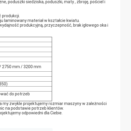
ne, poduszki siedziska, poduszki, maty , zbroję, pościel i
produkcji.
u laminowany materiał w kształcie kwiatu.
ydajność produkcyjną, przyczepność, brak igłowego oka i
/ 2750 mm / 3200 mm
1850)
sować do potrzeb
 a my zwykle projektujemy rozmiar maszyny w zależności
c na podstawie potrzeb klientów.
jektujemy odpowiedni dla Ciebie.