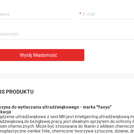
Wyślij Wiadomość
IS PRODUKTU
zyna do wytłaczania ultradźwiękowego - marka "Yaoyu"
ikacja
:
ądzenie ultradźwiękowe z serii MH jest inteligentną ultradźwiękową m
radźwiękową do bezigłowej pracy, jest idealnym sprzętem do ochrony
kien chemicznych. Może być stosowana do tkanin z włókien chemicznych
moplastyczne cienkie folie, chemiczne tworzywa sztuczne, dzianie, druk