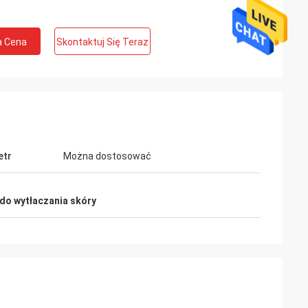
a Cena
Skontaktuj Się Teraz
etr
Można dostosować
do wytłaczania skóry