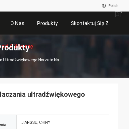
Polish
O Nas
Produkty
Skontaktuj Się Z
Produkty
osić O Wycenę
Nami
ia Ultradźwiękowego Narzuta Na
tłaczania ultradźwiękowego
JIANGSU, CHINY
nia