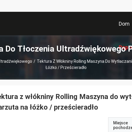
Dom
 Do Tłoczenia Ultradźwiękowego 
Popr
Ultradźwiękowego
/
Tektura Z Włókniny Rolling Maszyna Do Wytłaczan
Łóżko / Prześcieradło
ktura z włókniny Rolling Maszyna do wy
rzuta na łóżko / prześcieradło
Miejsce
pochodze