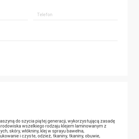
aszyną do szycia piątej generacji, wykorzystującą zasadę
 środowiska wszelkiego rodzaju klejem laminowanym z
, skóry, włókniny, klej w sprayu bawełna,
owanie i czyste, odzież, tkaniny, tkaniny, obuwie,