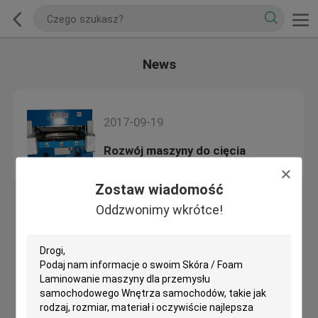
News
2017-09-19
Rozwój maszyny do cięcia
Zostaw wiadomość
Oddzwonimy wkrótce!