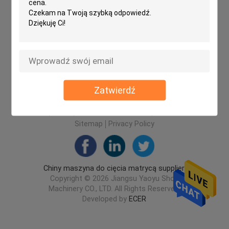
Zatwierdź
Dom
O nas
Skontaktuj się z nami
Desktop Site
Sitemap
Privacy Policy
Chiny maszyna do cięcia matrycą supplier.
Copyright © 2026 Jiangsu Yaoyu Shoe
Machinery CO., LTD. All Rights Reserved.
Developed by
ECER