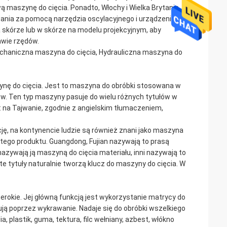
 maszynę do cięcia. Ponadto, Włochy i Wielka Brytania
wania za pomocą narzędzia oscylacyjnego i urządzenia do
skórze lub w skórze na modelu projekcyjnym, aby
awie rzędów.
haniczna maszyna do cięcia, Hydrauliczna maszyna do
ynę do cięcia. Jest to maszyna do obróbki stosowana w
ów. Ten typ maszyny pasuje do wielu różnych tytułów w
a: na Tajwanie, zgodnie z angielskim tłumaczeniem,
ję, na kontynencie ludzie są również znani jako maszyna
 tego produktu. Guangdong, Fujian nazywają to prasą
ywają ją maszyną do cięcia materiału, inni nazywają to
e tytuły naturalnie tworzą klucz do maszyny do cięcia. W
erokie. Jej główną funkcją jest wykorzystanie matrycy do
ują poprzez wykrawanie. Nadaje się do obróbki wszelkiego
, plastik, guma, tektura, filc wełniany, azbest, włókno