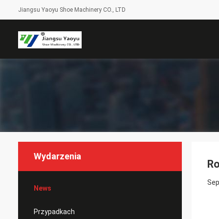
Jiangsu Yaoyu Shoe Machinery CO., LTD
Wydarzenia
Ro
Sep
News
Przypadkach