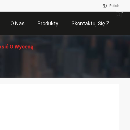
Polish
O Nas
Produkty
Skontaktuj Się Z
osić O Wycenę
Nami