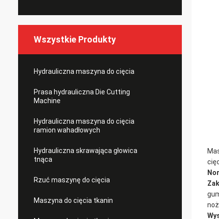
Wszystkie Produkty
Hydrauliczna maszyna do cięcia
Prasa hydrauliczna Die Cutting
Machine
Hydrauliczna maszyna do cięcia
ramion wahadłowych
Hydrauliczna skrawająca głowica
Mas
tnąca
cięc
No
Rzuć maszynę do cięcia
Zak
gum
Maszyna do cięcia tkanin
noż
Wys