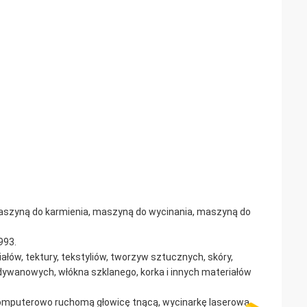
aszyną do karmienia, maszyną do wycinania, maszyną do
993.
ałów, tektury, tekstyliów, tworzyw sztucznych, skóry,
ywanowych, włókna szklanego, korka i innych materiałów
mputerowo ruchomą głowicę tnącą, wycinarkę laserową,