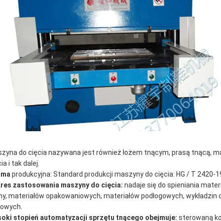
zyna do cięcia nazywana jest również łożem tnącym, prasą tnącą, m
ia i tak dalej.
rma
produkcyjna: Standard produkcji maszyny do cięcia: HG / T 2420-1
res zastosowania maszyny do cięcia:
nadaje się do spieniania materi
y, materiałów opakowaniowych, materiałów podłogowych, wykładzin d
owych.
oki stopień automatyzacji sprzętu tnącego obejmuje:
sterowaną ko