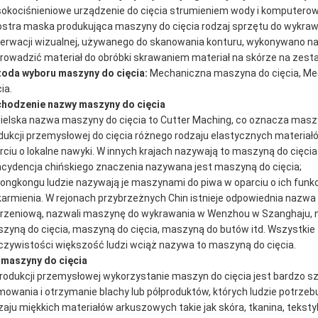
okociśnieniowe urządzenie do cięcia strumieniem wody i komputerową
ostra maska ​​produkująca maszyny do cięcia rodzaj sprzętu do wykra
erwacji wizualnej, używanego do skanowania konturu, wykonywano na 
rowadzić materiał do obróbki skrawaniem materiał na skórze na zest
oda wyboru maszyny do cięcia:
Mechaniczna maszyna do cięcia, Mec
ia.
hodzenie nazwy maszyny do cięcia
ielska nazwa maszyny do cięcia to Cutter Maching, co oznacza masz
dukcji przemysłowej do cięcia różnego rodzaju elastycznych materiał
rciu o lokalne nawyki. W innych krajach nazywają to maszyną do cięci
ncydencja chińskiego znaczenia nazywana jest maszyną do cięcia;
ongkongu ludzie nazywają je maszynami do piwa w oparciu o ich funkc
karmienia. W rejonach przybrzeżnych Chin istnieje odpowiednia nazwa
rzeniową, nazwali maszynę do wykrawania w Wenzhou w Szanghaju, naz
zyną do cięcia, maszyną do cięcia, maszyną do butów itd. Wszystkie t
czywistości większość ludzi wciąż nazywa to maszyną do cięcia.
 maszyny do cięcia
rodukcji przemysłowej wykorzystanie maszyn do cięcia jest bardzo sz
mowania i otrzymanie blachy lub półproduktów, których ludzie potrzeb
zaju miękkich materiałów arkuszowych takie jak skóra, tkanina, tekstylia