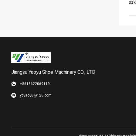
szk
Jiangsu Yaoyu Shoe Machinery CO., LTD
+8618622069119
ycyaoyu@126.com