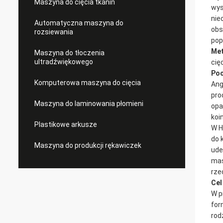
Maszyna do cięcia tkanin
wys
nie
Automatyczna maszyna do
obs
rozsiewania
pop
Met
Maszyna do tłoczenia
ultradźwiękowego
cięc
Poc
Komputerowa maszyna do cięcia
Ang
pro
Maszyna do laminowania płomieni
opa
koi
Plastikowe arkusze
W H
do 
Maszyna do produkcji rękawiczek
ude
mas
rze
Cel
W p
for
rod