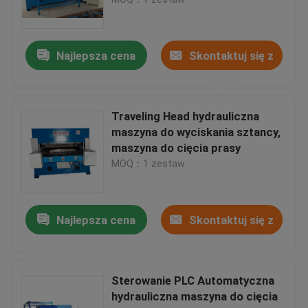
Hydrauliczna skrawająca głowica tnąca
Najlepsza cena
Skontaktuj się z
Rzuć maszynę do cięcia
nami
Traveling Head hydrauliczna
Maszyna do cięcia tkanin
maszyna do wyciskania sztancy,
maszyna do cięcia prasy
MOQ：1 zestaw
Maszyna do cięcia tkanin
Automatyczna maszyna do rozsiewania
Najlepsza cena
Skontaktuj się z
nami
Maszyna do tłoczenia ultradźwiękowego
Sterowanie PLC Automatyczna
hydrauliczna maszyna do cięcia
Komputerowa maszyna do cięcia