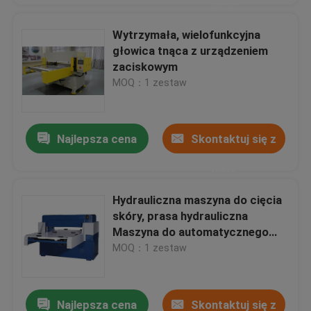
nami
Wytrzymała, wielofunkcyjna
głowica tnąca z urządzeniem
zaciskowym
MOQ：1 zestaw
Najlepsza cena
Skontaktuj się z
nami
Hydrauliczna maszyna do cięcia
skóry, prasa hydrauliczna
Maszyna do automatycznego
podawania
MOQ：1 zestaw
Najlepsza cena
Skontaktuj się z