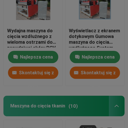
Wydajna maszyna do
Wyświetlacz z ekranem
cięcia wzdłużnego z
dotykowym Gumowa
wieloma ostrzami do
maszyna do cięcia
prawdziwej skóry PCV
wzdłużnego System
sterowania PLC dla
Najlepsza cena
Najlepsza cena
skórzanej tkaniny
Skontaktuj się z
Skontaktuj się z
nami
nami
Maszyna do cięcia tkanin
(10)