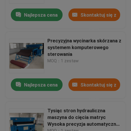
Najlepsza cena
Skontaktuj się z
Wycieczka po fabryce
nami
Kontrola jakości
Precyzyjna wycinarka skórzana z
systemem komputerowego
Skontaktuj się z nami
sterowania
MOQ：1 zestaw
Poprosić o wycenę
Najlepsza cena
Skontaktuj się z
Hydrauliczna maszyna do cięcia
nami
Prasa hydrauliczna Die Cutting Machine
Tysiąc stron hydrauliczna
maszyna do cięcia matryc
Wysoka precyzja automatyczny
Hydrauliczna maszyna do cięcia ramion wahadłowych
system podawania
MOQ：1 zestaw