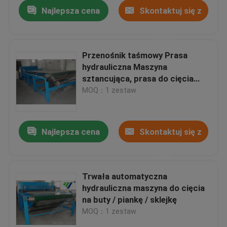
Najlepsza cena
Skontaktuj się z
nami
Przenośnik taśmowy Prasa
hydrauliczna Maszyna
sztancująca, prasa do cięcia
skóry
MOQ：1 zestaw
Najlepsza cena
Skontaktuj się z
nami
Dom
Trwała automatyczna
hydrauliczna maszyna do cięcia
Produkty
na buty / piankę / sklejkę
MOQ：1 zestaw
O nas