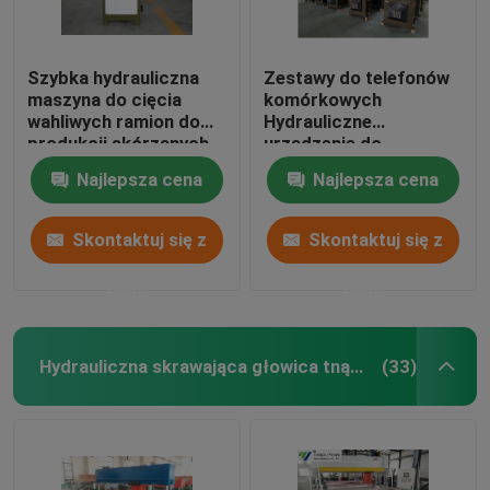
Szybka hydrauliczna
Zestawy do telefonów
maszyna do cięcia
komórkowych
wahliwych ramion do
Hydrauliczne
produkcji skórzanych
urządzenie do
rękawiczek
obracania ramieniem
Najlepsza cena
Najlepsza cena
obrotowym 5-55mm
Regulacja skoku
Skontaktuj się z
Skontaktuj się z
nami
nami
Hydrauliczna skrawająca głowica tnąca
(33)