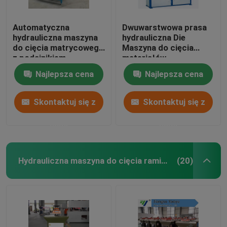
Automatyczna
Dwuwarstwowa prasa
hydrauliczna maszyna
hydrauliczna Die
do cięcia matrycowego
Maszyna do cięcia
z podajnikiem
materiałów
jednostronnym do
szerokostopowych /
Najlepsza cena
Najlepsza cena
pianki EVA / pianki
wielowarstwowych
Skontaktuj się z
Skontaktuj się z
nami
nami
Hydrauliczna maszyna do cięcia ramion wahadłowych
(20)