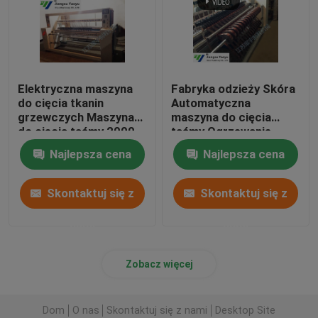
Elektryczna maszyna
Fabryka odzieży Skóra
do cięcia tkanin
Automatyczna
grzewczych Maszyna
maszyna do cięcia
do cięcia taśmy 2000
taśmy Ogrzewanie
Typ Efficiency
elektryczne
Najlepsza cena
Najlepsza cena
Skontaktuj się z
Skontaktuj się z
nami
nami
Zobacz więcej
Dom
O nas
Skontaktuj się z nami
Desktop Site