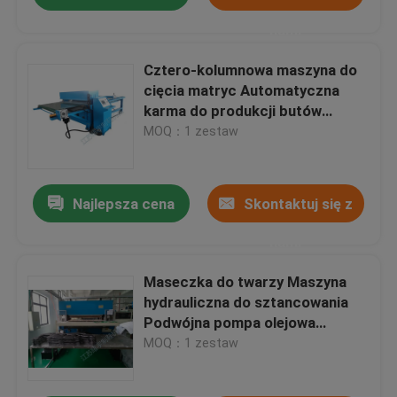
nami
Cztero-kolumnowa maszyna do
cięcia matryc Automatyczna
karma do produkcji butów
sportowych
MOQ：1 zestaw
Najlepsza cena
Skontaktuj się z
nami
Maseczka do twarzy Maszyna
hydrauliczna do sztancowania
Podwójna pompa olejowa
Sterowanie komputera
MOQ：1 zestaw