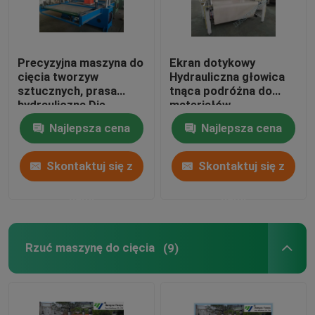
Precyzyjna maszyna do
Ekran dotykowy
cięcia tworzyw
Hydrauliczna głowica
sztucznych, prasa
tnąca podróżna do
hydrauliczna Die
materiałów
Cutting Machine
podłogowych /
Najlepsza cena
Najlepsza cena
miękkich folii
Skontaktuj się z
Skontaktuj się z
nami
nami
Rzuć maszynę do cięcia
(9)