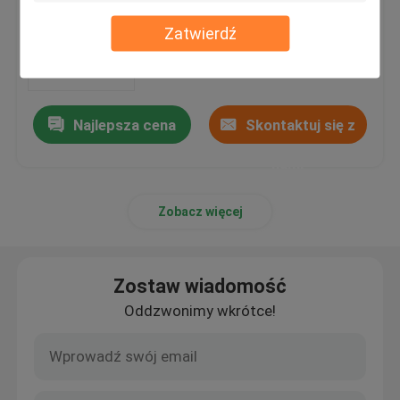
wyciskania koksu proszkowego
Sterowanie programowe LC
Zatwierdź
MOQ：1 zestaw
Najlepsza cena
Skontaktuj się z
nami
Zobacz więcej
Zostaw wiadomość
Oddzwonimy wkrótce!