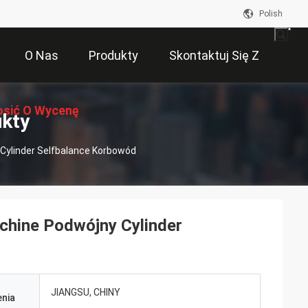
Polish
O Nas
Produkty
Skontaktuj Się Z
osić O Wycenę
Nami
ukty
Cylinder Selfbalance Korbowód
chine Podwójny Cylinder
JIANGSU, CHINY
nia