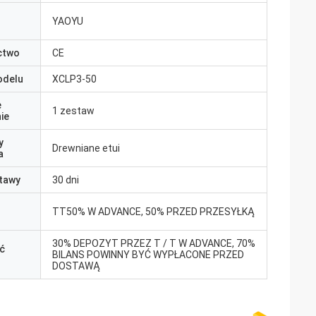
YAOYU
ctwo
CE
odelu
XCLP3-50
e
1 zestaw
ie
y
Drewniane etui
a
tawy
30 dni
TT50% W ADVANCE, 50% PRZED PRZESYŁKĄ
30% DEPOZYT ​​PRZEZ T / T W ADVANCE, 70%
ć
BILANS POWINNY BYĆ WYPŁACONE PRZED
DOSTAWĄ