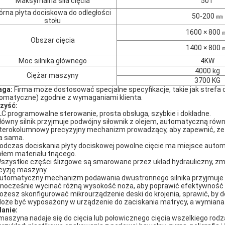
Maksymalna siła cięcia
50T
órna płyta dociskowa do odległości
50-200 ㎜
stołu
1600 × 800
Obszar cięcia
1400 × 800
Moc silnika głównego
4KW
4000 kg
Ciężar maszyny
3700 KG
aga:
Firma może dostosować specjalne specyfikacje, takie jak strefa 
omatyczne) zgodnie z wymaganiami klienta.
zyść:
LC programowalne sterowanie, prosta obsługa, szybkie i dokładne.
Główny silnik przyjmuje podwójny siłownik z olejem, automatyczn
zterokolumnowy precyzyjny mechanizm prowadzący, aby zapewnić, że gł
a sama.
Podczas dociskania płyty dociskowej powolne cięcie ma miejsce autom
ołem materiału tnącego.
Wszystkie części ślizgowe są smarowane przez układ hydrauliczny, zmn
cyzję maszyny.
Automatyczny mechanizm podawania dwustronnego silnika przyjmuje s
nocześnie wycinać różną wysokość noża, aby poprawić efektywność 
ożesz skonfigurować mikrourządzenie deski do krojenia, sprawić, by de
Może być wyposażony w urządzenie do zaciskania matrycy, a wymiana 
anie:
maszyna nadaje się do cięcia lub połowicznego cięcia wszelkiego rod