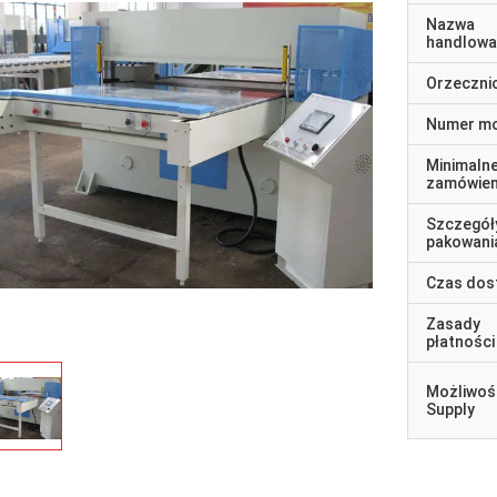
Nazwa
handlowa
Orzeczni
Numer m
Minimaln
zamówien
Szczegół
pakowani
Czas dos
Zasady
płatności
Możliwoś
Supply