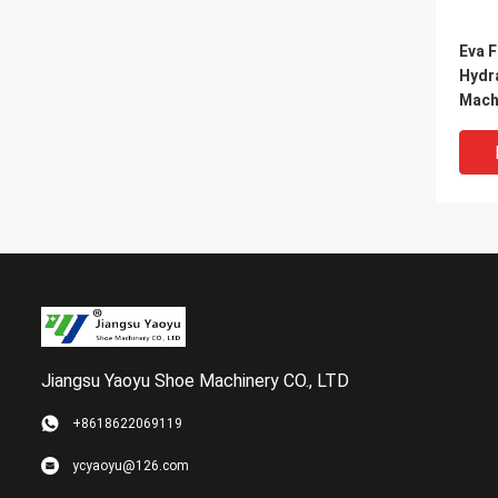
Eva 
Hydra
Machi
Side
Jiangsu Yaoyu Shoe Machinery CO., LTD
+8618622069119
Mase
ycyaoyu@126.com
Masz