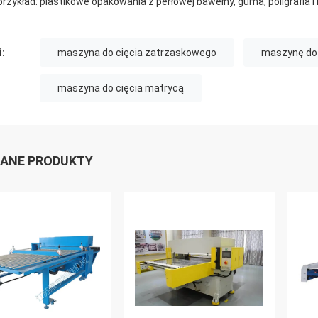
przykład: plastikowe opakowania z perłowej bawełny, guma, poligrafia i 
i:
maszyna do cięcia zatrzaskowego
maszynę do k
maszyna do cięcia matrycą
ANE PRODUKTY