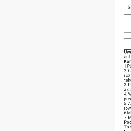
G
Uw
aut
Kor
1.P
2. 
i c
tak
3. 
a d
4. 
pre
5. 
rów
6.M
7. 
Pod
Ta 