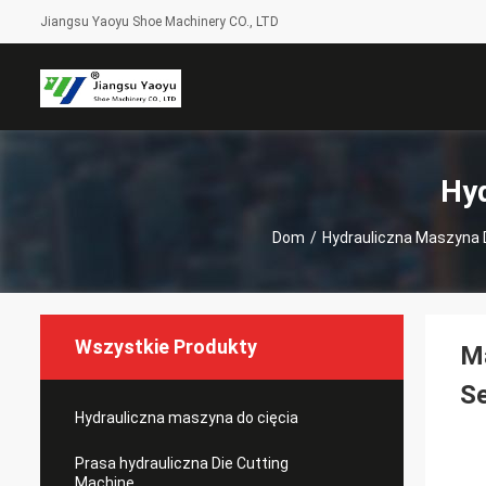
Jiangsu Yaoyu Shoe Machinery CO., LTD
Hyd
Dom
/
Hydrauliczna Maszyna 
Wszystkie Produkty
Ma
S
Hydrauliczna maszyna do cięcia
Prasa hydrauliczna Die Cutting
Machine