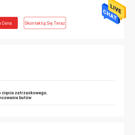
a Cena
Skontaktuj Się Teraz
 cięcia zatrzaskowego
,
ancowania butów