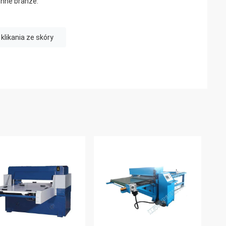
inne branże.
likania ze skóry