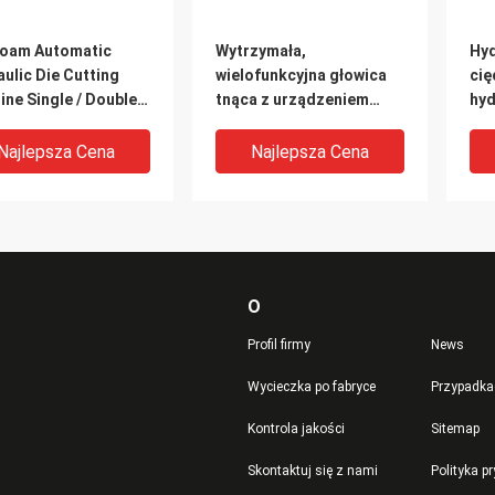
Foam Automatic
Wytrzymała,
Hyd
ulic Die Cutting
wielofunkcyjna głowica
cię
ne Single / Double
tnąca z urządzeniem
hyd
zaciskowym
au
po
Najlepsza Cena
Najlepsza Cena
O
Profil firmy
News
Wycieczka po fabryce
Przypadka
Kontrola jakości
Sitemap
czka do twarzy
Przenośnik taśmowy
Trw
Skontaktuj się z nami
Polityka p
yna hydrauliczna do
Prasa hydrauliczna
hyd