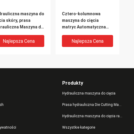
rauliczna maszyna do
Cztero-kolumnowa
cia skóry, prasa
maszyna do cięcia
rauliczna Maszyna do
matryc Automatyczna
tomatycznego
karma do produkcji
dawania
butów sportowych
Najlepsza Cena
Najlepsza Cena
Produkty
Hydrauliczna maszyna do cięcia
ch
Prasa hydrauliczna Die Cutting Machine
Hydrauliczna maszyna do cięcia ramion wahadłowych
ała automatyczna
Precyzyjna wycinarka
rywatności
Wszystkie kategorie
rauliczna maszyna do
skórzana z systemem