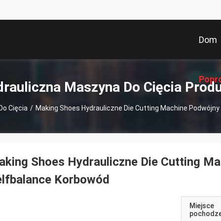
Dom
Popr
rauliczna Maszyna Do Cięcia Prod
Do Cięcia
/
Making Shoes Hydrauliczne Die Cutting Machine Podwójny 
king Shoes Hydrauliczne Die Cutting Ma
elfbalance Korbowód
Miejsce
pochodze