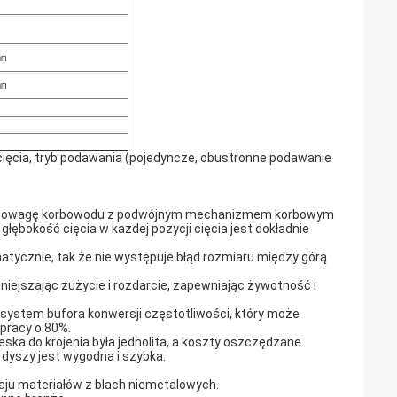
 ㎜
 ㎜
cięcia, tryb podawania (pojedyncze, obustronne podawanie
ą równowagę korbowodu z podwójnym mechanizmem korbowym
ębokość cięcia w każdej pozycji cięcia jest dokładnie
atycznie, tak że nie występuje błąd rozmiaru między górą
iejszając zużycie i rozdarcie, zapewniając żywotność i
ystem bufora konwersji częstotliwości, który może
pracy o 80%.
ska do krojenia była jednolita, a koszty oszczędzane.
dyszy jest wygodna i szybka.
zaju materiałów z blach niemetalowych.