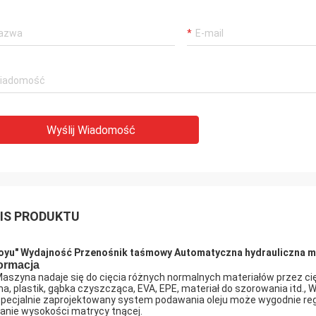
Wyślij Wiadomość
IS PRODUKTU
oyu"
Wydajność Przenośnik taśmowy Automatyczna hydrauliczna m
ormacja
Maszyna nadaje się do cięcia różnych normalnych materiałów przez cięci
a, plastik, gąbka czyszcząca, EVA, EPE, materiał do szorowania itd., 
Specjalnie zaprojektowany system podawania oleju może wygodnie re
anie wysokości matrycy tnącej.