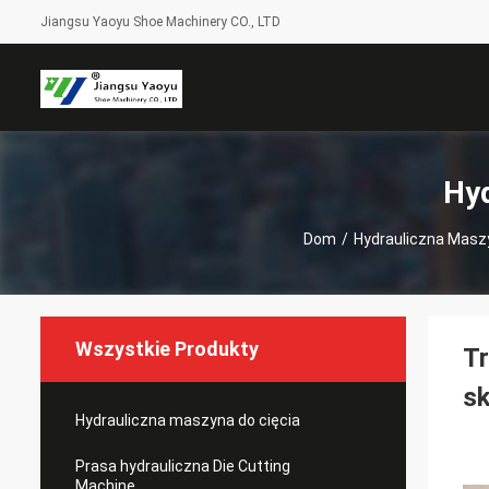
Jiangsu Yaoyu Shoe Machinery CO., LTD
Hyd
Dom
/
Hydrauliczna Masz
Wszystkie Produkty
Tr
sk
Hydrauliczna maszyna do cięcia
Prasa hydrauliczna Die Cutting
Machine