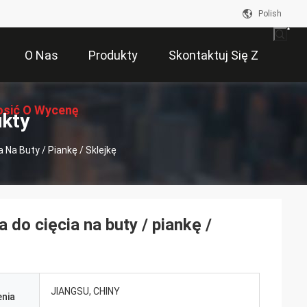
Polish
O Nas
Produkty
Skontaktuj Się Z
osić O Wycenę
Nami
ukty
Na Buty / Piankę / Sklejkę
do cięcia na buty / piankę /
JIANGSU, CHINY
nia