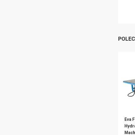
POLEC
Eva 
Hydra
Machi