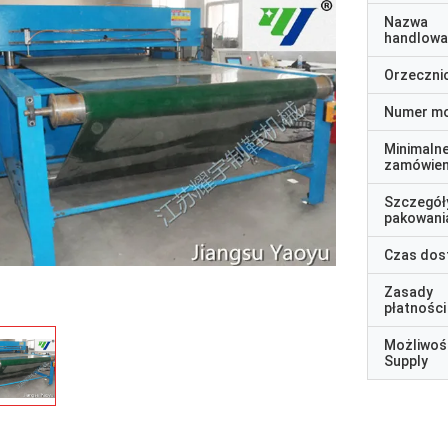
Nazwa
handlowa
Orzeczni
Numer m
Minimaln
zamówien
Szczegół
pakowani
Czas dos
Zasady
płatności
Możliwoś
Supply