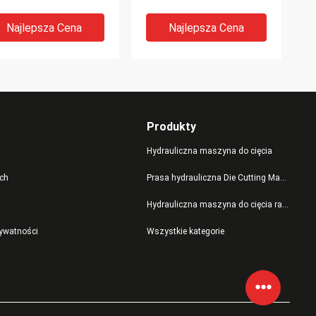
ciskowym
automatycznego
podawania
Najlepsza Cena
Najlepsza Cena
Produkty
Hydrauliczna maszyna do cięcia
ch
Prasa hydrauliczna Die Cutting Machine
Hydrauliczna maszyna do cięcia ramion wahadłowych
zenośnik taśmowy
Trwała automatyczna
rywatności
Wszystkie kategorie
sa hydrauliczna
hydrauliczna maszyna do
zyna sztancująca,
cięcia na buty / piankę /
sa do cięcia skóry
sklejkę
Najlepsza Cena
Najlepsza Cena