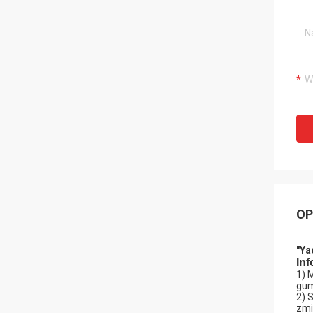
OP
"Ya
Inf
1) 
gum
2) 
zmi