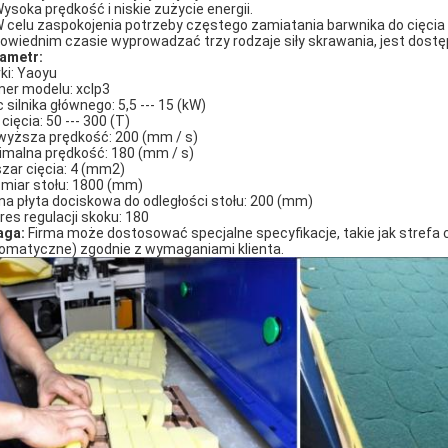
Wysoka prędkość i niskie zużycie energii.
W celu zaspokojenia potrzeby częstego zamiatania barwnika do cięcia
owiednim czasie wyprowadzać trzy rodzaje siły skrawania, jest dostę
ametr:
ki: Yaoyu
er modelu: xclp3
 silnika głównego: 5,5 --- 15 (kW)
 cięcia: 50 --- 300 (T)
wyższa prędkość: 200 (mm / s)
imalna prędkość: 180 (mm / s)
zar cięcia: 4 (mm2)
miar stołu: 1800 (mm)
na płyta dociskowa do odległości stołu: 200 (mm)
res regulacji skoku: 180
aga:
Firma może dostosować specjalne specyfikacje, takie jak strefa 
omatyczne) zgodnie z wymaganiami klienta.