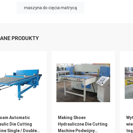
maszyna do cięcia matrycą
ANE PRODUKTY
Foam Automatic
Making Shoes
Wyt
ulic Die Cutting
Hydrauliczne Die Cutting
wie
ne Single / Double
Machine Podwójny
tną