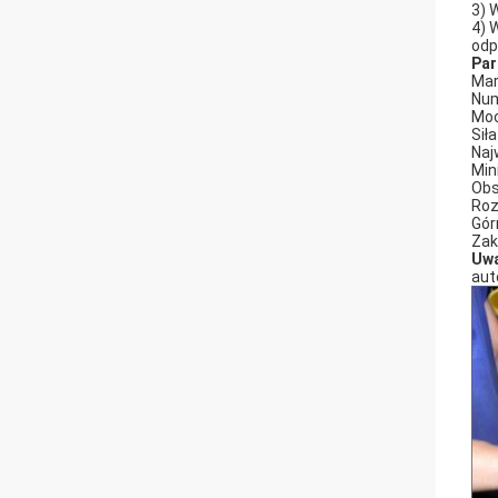
3) 
4) 
odp
Par
Mar
Num
Moc
Siła
Naj
Min
Obs
Roz
Gór
Zak
Uw
aut