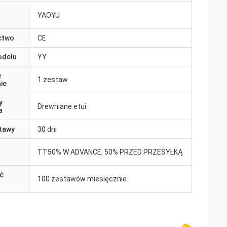
YAOYU
ctwo
CE
odelu
YY
e
1 zestaw
ie
y
Drewniane etui
a
tawy
30 dni
TT50% W ADVANCE, 50% PRZED PRZESYŁKĄ
ć
100 zestawów miesięcznie