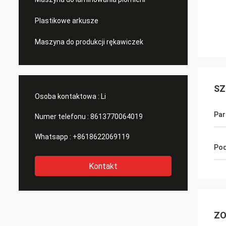
Plastikowe arkusze
Maszyna do produkcji rękawiczek
SZ
Osoba kontaktowa :
Li
Par
Numer telefonu :
8613770064019
Whatsapp :
+8618622069119
Pod
Kontakt
ZO