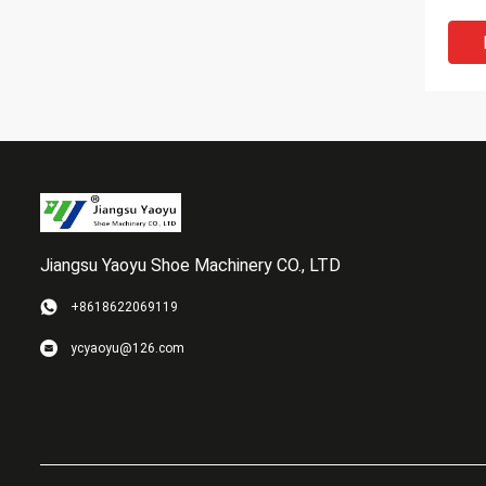
Side
Jiangsu Yaoyu Shoe Machinery CO., LTD
+8618622069119
Czte
ycyaoyu@126.com
masz
matr
karm
butó