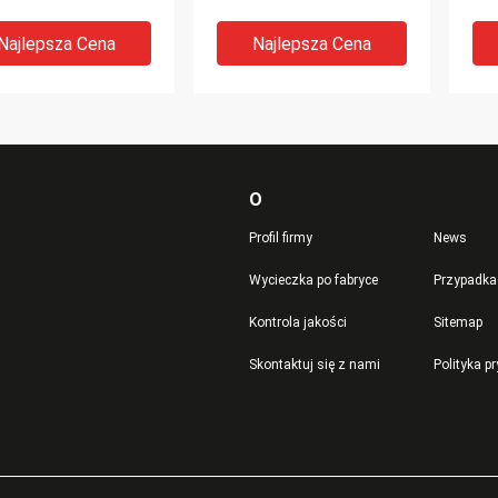
Cylinder Selfbalance
za
Korbowód
Najlepsza Cena
Najlepsza Cena
O
Profil firmy
News
Wycieczka po fabryce
Przypadka
Kontrola jakości
Sitemap
ro-kolumnowa
Maseczka do twarzy
Pr
Skontaktuj się z nami
Polityka p
yna do cięcia
Maszyna hydrauliczna do
Pra
yc Automatyczna
sztancowania Podwójna
Mas
a do produkcji
pompa olejowa
pra
w sportowych
Sterowanie komputera
Najlepsza Cena
Najlepsza Cena