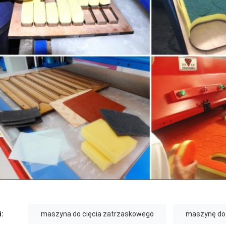
i:
maszyna do cięcia zatrzaskowego
maszynę do k