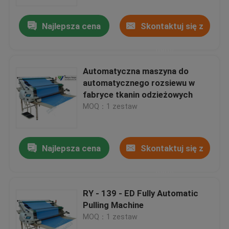
Najlepsza cena
Skontaktuj się z
Wycieczka po fabryce
nami
Kontrola jakości
Automatyczna maszyna do
automatycznego rozsiewu w
Skontaktuj się z nami
fabryce tkanin odzieżowych
MOQ：1 zestaw
Poprosić o wycenę
Najlepsza cena
Skontaktuj się z
Hydrauliczna maszyna do cięcia
nami
Prasa hydrauliczna Die Cutting Machine
RY - 139 - ED Fully Automatic
Pulling Machine
MOQ：1 zestaw
Hydrauliczna maszyna do cięcia ramion wahadłowych