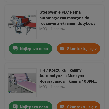
nami
Sterowanie PLC Pełna
automatyczna maszyna do
rozsiewu z ekranem dotykowym /
serwomotorem
MOQ：1 zestaw
Najlepsza cena
Skontaktuj się z
nami
Tie / Koszulka Tkaniny
Automatyczna Maszyna
Rozciągająca Tkanina 400KN
Max Momentum
MOQ：1 zestaw
Najlepsza cena
Skontaktuj się z