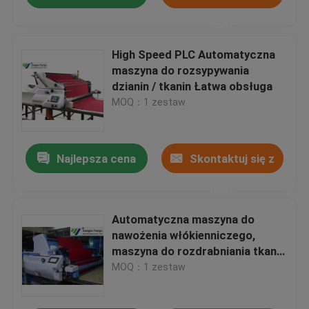
nami
High Speed ​​PLC Automatyczna
maszyna do rozsypywania
dzianin / tkanin Łatwa obsługa
MOQ：1 zestaw
Najlepsza cena
Skontaktuj się z
nami
Automatyczna maszyna do
nawożenia włókienniczego,
maszyna do rozdrabniania tkanin
w przemyśle odzieżowym
MOQ：1 zestaw