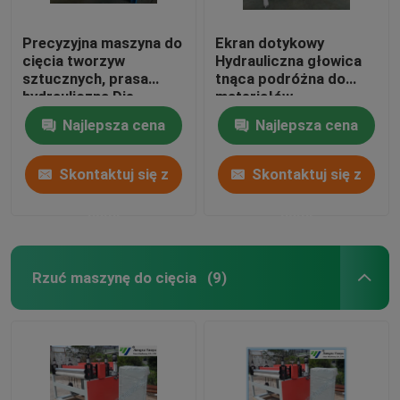
Precyzyjna maszyna do
Ekran dotykowy
cięcia tworzyw
Hydrauliczna głowica
sztucznych, prasa
tnąca podróżna do
hydrauliczna Die
materiałów
Cutting Machine
podłogowych /
Najlepsza cena
Najlepsza cena
miękkich folii
Skontaktuj się z
Skontaktuj się z
nami
nami
Rzuć maszynę do cięcia
(9)