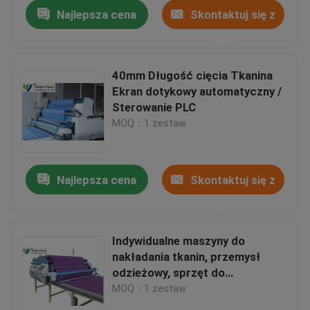
Najlepsza cena
Skontaktuj się z
nami
40mm Długość cięcia Tkanina
Ekran dotykowy automatyczny /
Sterowanie PLC
MOQ：1 zestaw
Najlepsza cena
Skontaktuj się z
nami
Dom
Indywidualne maszyny do
nakładania tkanin, przemysł
Produkty
odzieżowy, sprzęt do
rozrzucania tkanin
MOQ：1 zestaw
O nas