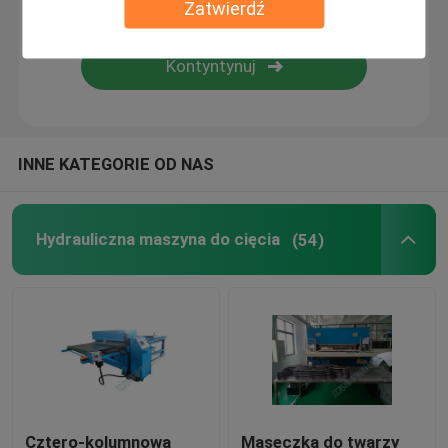
Zatwierdź
Maszyna do laminowania płomieni
Plastikowe arkusze
INNE KATEGORIE OD NAS
Maszyna do produkcji rękawiczek
Hydrauliczna maszyna do cięcia
(54)
Cztero-kolumnowa
Maseczka do twarzy