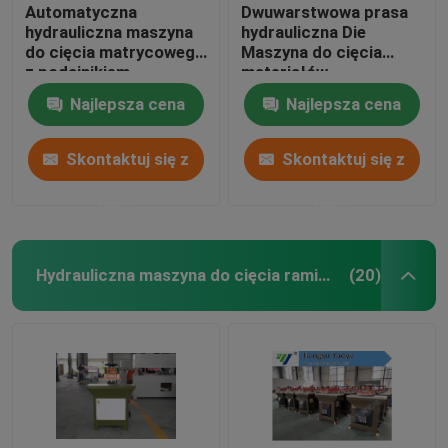
Automatyczna
Dwuwarstwowa prasa
hydrauliczna maszyna
hydrauliczna Die
do cięcia matrycowego
Maszyna do cięcia
z podajnikiem
materiałów
jednostronnym do
szerokostopowych /
Najlepsza cena
Najlepsza cena
pianki EVA / pianki
wielowarstwowych
Skontaktuj się z
Skontaktuj się z
nami
nami
Hydrauliczna maszyna do cięcia ramion wahadłowych
(20)