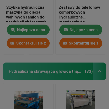
Szybka hydrauliczna
Zestawy do telefonów
maszyna do cięcia
komórkowych
wahliwych ramion do
Hydrauliczne
produkcji skórzanych
urządzenie do
rękawiczek
obracania ramieniem
Najlepsza cena
Najlepsza cena
obrotowym 5-55mm
Regulacja skoku
Skontaktuj się z
Skontaktuj się z
nami
nami
Hydrauliczna skrawająca głowica tnąca
(33)