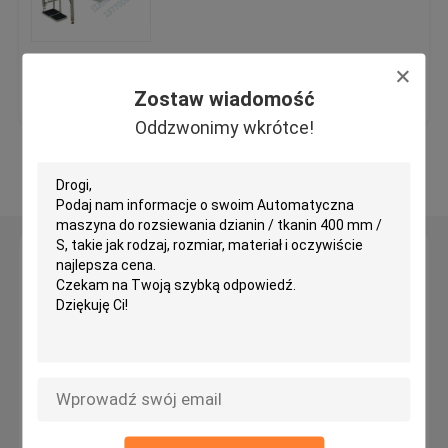
Hydrauliczna skrawająca głowica tnąca
Najlepsza cena
Skontaktuj się z
Zostaw wiadomość
Rzuć maszynę do cięcia
nami
Oddzwonimy wkrótce!
Zobacz więcej
Maszyna do cięcia tkanin
Maszyna do cięcia tkanin
Zostaw wiadomość
Oddzwonimy wkrótce!
Automatyczna maszyna do rozsiewania
Maszyna do tłoczenia ultradźwiękowego
Komputerowa maszyna do cięcia