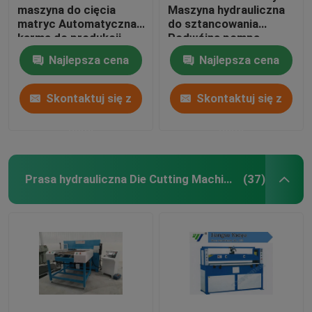
maszyna do cięcia
Maszyna hydrauliczna
matryc Automatyczna
do sztancowania
karma do produkcji
Podwójna pompa
butów sportowych
olejowa Sterowanie
Najlepsza cena
Najlepsza cena
komputera
Skontaktuj się z
Skontaktuj się z
nami
nami
Prasa hydrauliczna Die Cutting Machine
(37)