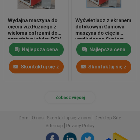
Wydajna maszyna do
Wyświetlacz z ekranem
cięcia wzdłużnego z
dotykowym Gumowa
wieloma ostrzami do
maszyna do cięcia
prawdziwej skóry PCV
wzdłużnego System
sterowania PLC dla
Najlepsza cena
Najlepsza cena
skórzanej tkaniny
Skontaktuj się z
Skontaktuj się z
nami
nami
Zobacz więcej
Dom
O nas
Skontaktuj się z nami
Desktop Site
Sitemap
Privacy Policy