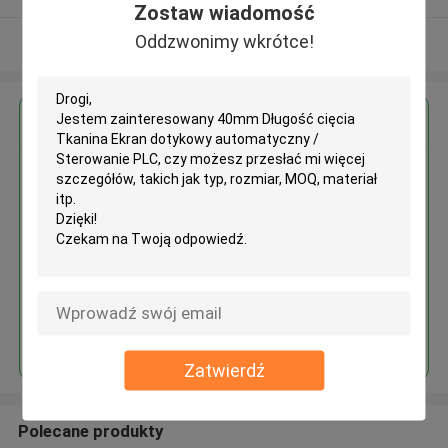
Zostaw wiadomość
Oddzwonimy wkrótce!
Zobacz więcej
Uzyskaj najlepszą cenę za
40mm Długość cięcia Tkanina
Ekran dotykowy automatyczny /
Sterowanie PLC
Kontyntynuj
Zatwierdź
Polecane produkty