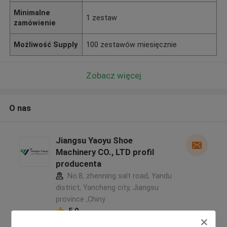
Minimalne
1 zestaw
zamówienie
Możliwość Supply
100 zestawów miesięcznie
Zobacz więcej
O nas
Jiangsu Yaoyu Shoe
Machinery CO., LTD profil
producenta
No.8, zhenning salt road, Yandu
district, Yancheng city, Jiangsu
province ,Chiny
5.0
zweryfikowane Dostawca