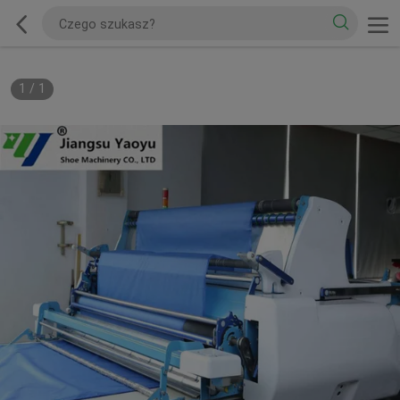
1
/
1