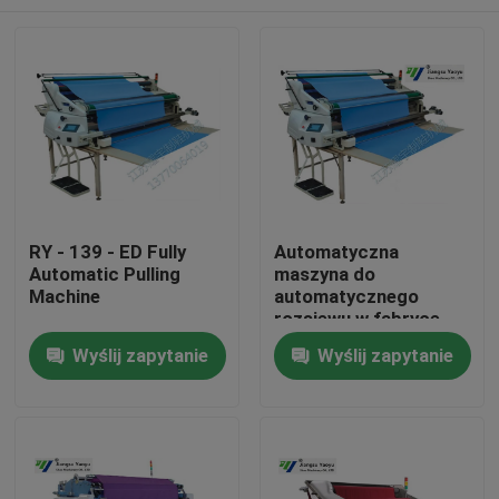
RY - 139 - ED Fully
Automatyczna
Automatic Pulling
maszyna do
Machine
automatycznego
rozsiewu w fabryce
tkanin odzieżowych
Dom
Wyślij zapytanie
Wyślij zapytanie
Produkty
O nas