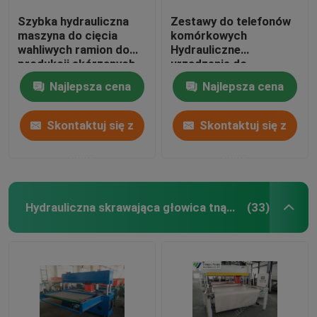
Szybka hydrauliczna
Zestawy do telefonów
maszyna do cięcia
komórkowych
wahliwych ramion do
Hydrauliczne
produkcji skórzanych
urządzenie do
rękawiczek
obracania ramieniem
Najlepsza cena
Najlepsza cena
obrotowym 5-55mm
Regulacja skoku
Skontaktuj się z
Skontaktuj się z
nami
nami
Hydrauliczna skrawająca głowica tnąca
(33)