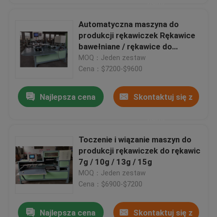
nami
Automatyczna maszyna do
produkcji rękawiczek Rękawice
bawełniane / rękawice do
prasowania i formowania
MOQ：Jeden zestaw
Cena：$7200-$9600
Najlepsza cena
Skontaktuj się z
nami
Toczenie i wiązanie maszyn do
produkcji rękawiczek do rękawic
7g / 10g / 13g / 15g
MOQ：Jeden zestaw
Cena：$6900-$7200
Najlepsza cena
Skontaktuj się z