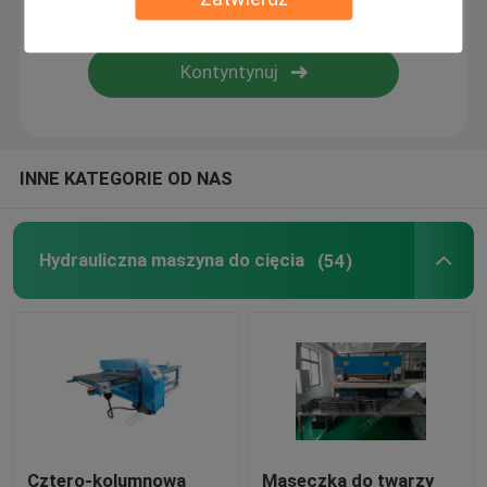
Maszyna do laminowania płomieni
Plastikowe arkusze
INNE KATEGORIE OD NAS
Maszyna do produkcji rękawiczek
Hydrauliczna maszyna do cięcia
(54)
Cztero-kolumnowa
Maseczka do twarzy