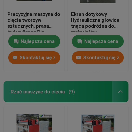
Precyzyjna maszyna do
Ekran dotykowy
cięcia tworzyw
Hydrauliczna głowica
sztucznych, prasa
tnąca podróżna do
hydrauliczna Die
materiałów
Cutting Machine
podłogowych /
Najlepsza cena
Najlepsza cena
miękkich folii
Skontaktuj się z
Skontaktuj się z
nami
nami
Rzuć maszynę do cięcia
(9)