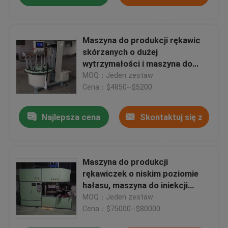
nami
Maszyna do produkcji rękawic
skórzanych o dużej
wytrzymałości i maszyna do
przewijania rękawic
MOQ：Jeden zestaw
brezentowych
Cena：$4850--$5200
Najlepsza cena
Skontaktuj się z
nami
Maszyna do produkcji
rękawiczek o niskim poziomie
hałasu, maszyna do iniekcji
rękawic wzmacniających TPE
MOQ：Jeden zestaw
Cena：$75000--$80000