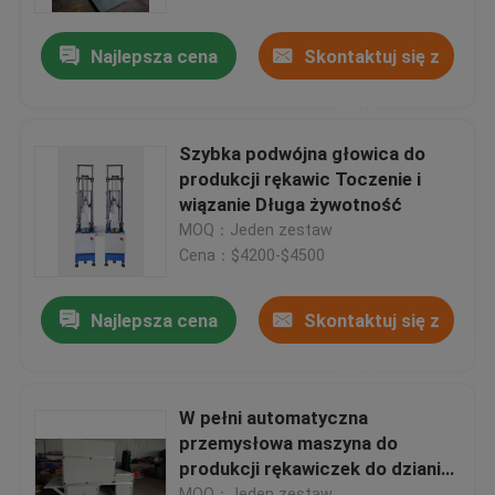
Najlepsza cena
Skontaktuj się z
Wycieczka po fabryce
nami
Kontrola jakości
Szybka podwójna głowica do
produkcji rękawic Toczenie i
Skontaktuj się z nami
wiązanie Długa żywotność
MOQ：Jeden zestaw
Cena：$4200-$4500
Poprosić o wycenę
Najlepsza cena
Skontaktuj się z
Hydrauliczna maszyna do cięcia
nami
Prasa hydrauliczna Die Cutting Machine
W pełni automatyczna
przemysłowa maszyna do
produkcji rękawiczek do dziania i
Hydrauliczna maszyna do cięcia ramion wahadłowych
pakowania logo rękawic
MOQ：Jeden zestaw