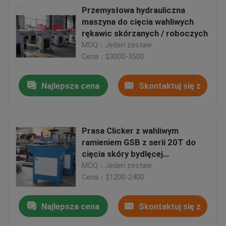
Przemysłowa hydrauliczna
maszyna do cięcia wahliwych
rękawic skórzanych / roboczych
MOQ：Jeden zestaw
Cena：$3000-3500
Najlepsza cena
Skontaktuj się z
nami
Prasa Clicker z wahliwym
ramieniem GSB z serii 20T do
cięcia skóry bydlęcej
dwoinowanej
MOQ：Jeden zestaw
Cena：$1200-2400
Najlepsza cena
Skontaktuj się z