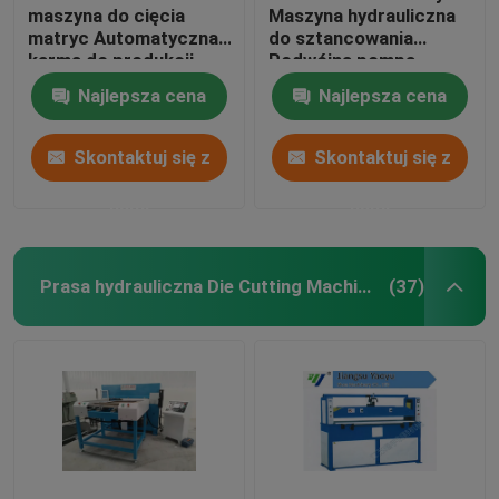
maszyna do cięcia
Maszyna hydrauliczna
matryc Automatyczna
do sztancowania
karma do produkcji
Podwójna pompa
butów sportowych
olejowa Sterowanie
Najlepsza cena
Najlepsza cena
komputera
Skontaktuj się z
Skontaktuj się z
nami
nami
Prasa hydrauliczna Die Cutting Machine
(37)