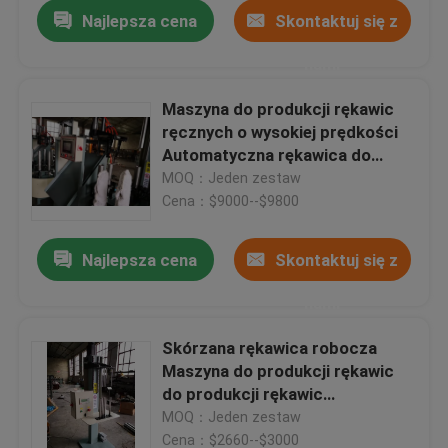
Najlepsza cena
Skontaktuj się z
nami
Maszyna do produkcji rękawic
ręcznych o wysokiej prędkości
Automatyczna rękawica do
piekarnika / Rękawice do
MOQ：Jeden zestaw
piekarnika Toczenie
Cena：$9000--$9800
Najlepsza cena
Skontaktuj się z
nami
Dom
Skórzana rękawica robocza
Maszyna do produkcji rękawic
Produkty
do produkcji rękawic
przemysłowych
MOQ：Jeden zestaw
O nas
Cena：$2660--$3000