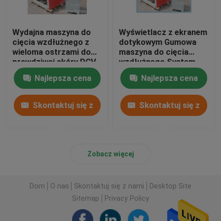
Wydajna maszyna do
Wyświetlacz z ekranem
cięcia wzdłużnego z
dotykowym Gumowa
wieloma ostrzami do
maszyna do cięcia
prawdziwej skóry PCV
wzdłużnego System
sterowania PLC dla
Najlepsza cena
Najlepsza cena
skórzanej tkaniny
Skontaktuj się z
Skontaktuj się z
nami
nami
Zobacz więcej
Dom
O nas
Skontaktuj się z nami
Desktop Site
Sitemap
Privacy Policy