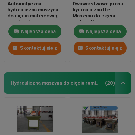
Automatyczna
Dwuwarstwowa prasa
hydrauliczna maszyna
hydrauliczna Die
do cięcia matrycowego
Maszyna do cięcia
z podajnikiem
materiałów
jednostronnym do
szerokostopowych /
Najlepsza cena
Najlepsza cena
pianki EVA / pianki
wielowarstwowych
Skontaktuj się z
Skontaktuj się z
nami
nami
Hydrauliczna maszyna do cięcia ramion wahadłowych
(20)