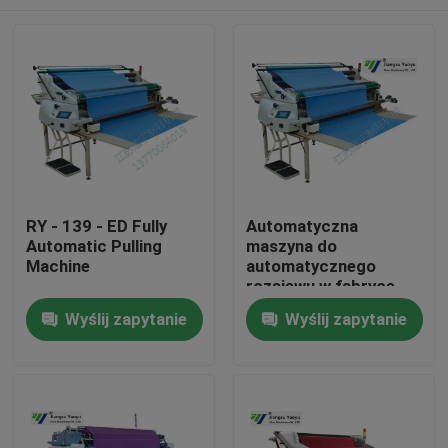
RY - 139 - ED Fully
Automatyczna
Automatic Pulling
maszyna do
Machine
automatycznego
rozsiewu w fabryce
tkanin odzieżowych
Dom
Wyślij zapytanie
Wyślij zapytanie
Produkty
O nas