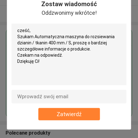
Zostaw wiadomość
Oddzwonimy wkrótce!
Zobacz więcej
Uzyskaj najlepszą cenę za
Automatyczna maszyna do
rozsiewania dzianin / tkanin 400
mm / S
Kontyntynuj
Zatwierdź
Polecane produkty