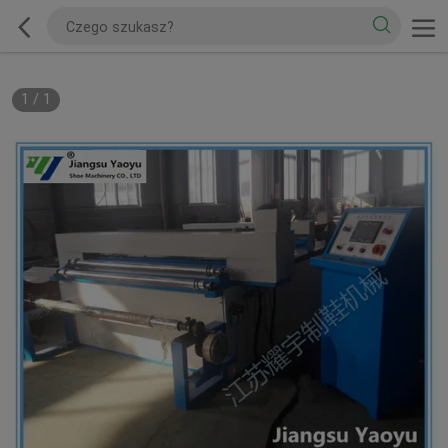
1
/
1