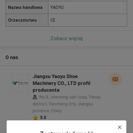
Nazwa handlowa
YAOYU
Orzecznictwo
CE
Zobacz więcej
O nas
Jiangsu Yaoyu Shoe
Machinery CO., LTD profil
producenta
No.8, zhenning salt road, Yandu
district, Yancheng city, Jiangsu
province ,Chiny
5.0
zweryfikowane Dostawca