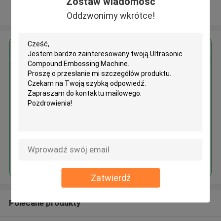
Zostaw wiadomość
Zobacz więcej
Oddzwonimy wkrótce!
Uzyskaj najlepszą cenę za
Ultrasonic Compound
Embossing Machine
Kontyntynuj
Zatwierdź
Polecane produkty