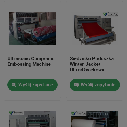
Ultrasonic Compound
Siedzisko Poduszka
Embossing Machine
Winter Jacket
Ultradźwiękowa
maszyna do
wytłaczania 50-
Wyślij zapytanie
Wyślij zapytanie
1200m / H Prędkość
Dom
Produkty
O nas