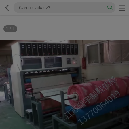
1
/
1