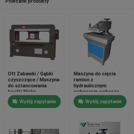
Polecane produkty
Oft Zabawki / Gąbki
Maszyna do cięcia
czyszczące / Maszyna
ramion z
do sztancowania
hydraulicznym
kostki Niska
wahaczem wahacza
Dom
awaryjność Łatwe w
do produkcji obuwia
Wyślij zapytanie
Wyślij zapytanie
obsłudze
Produkty
O nas