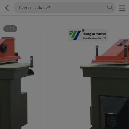
1
/
1