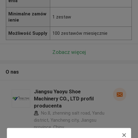
enia
Minimalne zamów
1 zestaw
ienie
Możliwość Supply
100 zestawów miesięcznie
Zobacz więcej
O nas
Jiangsu Yaoyu Shoe
Machinery CO., LTD profil
producenta
No.8, zhenning salt road, Yandu
district, Yancheng city, Jiangsu
province ,Chiny
5.0