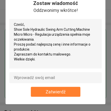
Zostaw wiadomość
zweryfikowane Dostawca
Oddzwonimy wkrótce!
Zobacz więcej
Uzyskaj najlepszą cenę za
Shoe Sole Hydraulic Swing Arm
Cutting Machine Micro Micro -
Regulacja urządzenia
Kontyntynuj
Zatwierdź