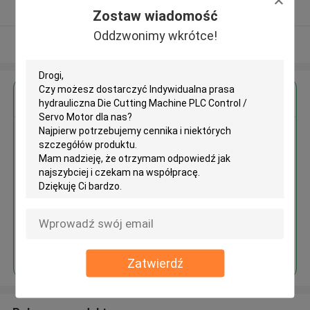
zweryfikowane Dostawca
Zostaw wiadomość
Oddzwonimy wkrótce!
Zobacz więcej
Uzyskaj najlepszą cenę za
Indywidualna prasa hydrauliczna
Die Cutting Machine PLC Control
/ Servo Motor
Kontyntynuj
Zatwierdź