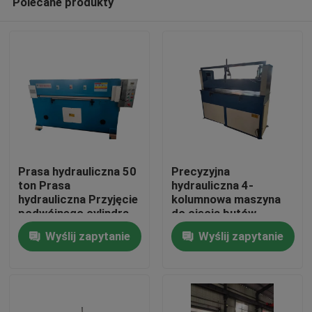
Polecane produkty
Prasa hydrauliczna 50
Precyzyjna
ton Prasa
hydrauliczna 4-
hydrauliczna Przyjęcie
kolumnowa maszyna
podwójnego cylindra
do cięcia butów
Dom
olejowego
Wyślij zapytanie
Wyślij zapytanie
Produkty
O nas