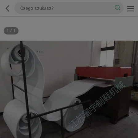
1
/
1