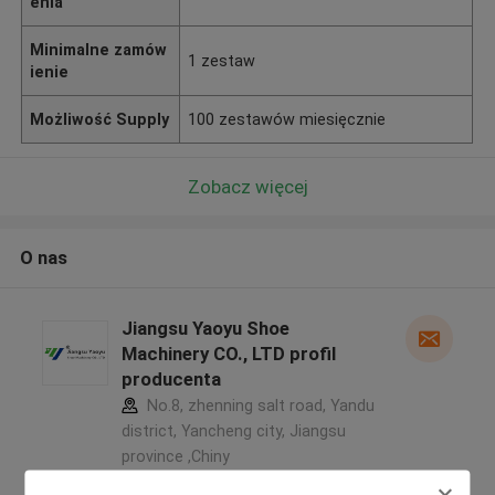
enia
Minimalne zamów
1 zestaw
ienie
Możliwość Supply
100 zestawów miesięcznie
Zobacz więcej
O nas
Jiangsu Yaoyu Shoe
Machinery CO., LTD profil
producenta
No.8, zhenning salt road, Yandu
district, Yancheng city, Jiangsu
province ,Chiny
5.0