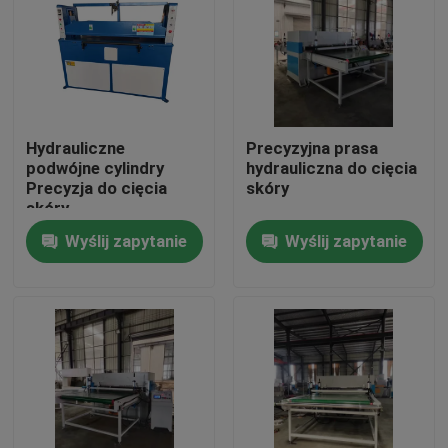
Wycieczka po fabryce
Kontrola jakości
Hydrauliczne
Precyzyjna prasa
podwójne cylindry
hydrauliczna do cięcia
Skontaktuj się z nami
Precyzja do cięcia
skóry
skóry
Wyślij zapytanie
Wyślij zapytanie
Poprosić o wycenę
Hydrauliczna maszyna do cięcia
Prasa hydrauliczna Die Cutting Machine
Hydrauliczna maszyna do cięcia ramion wahadłowych