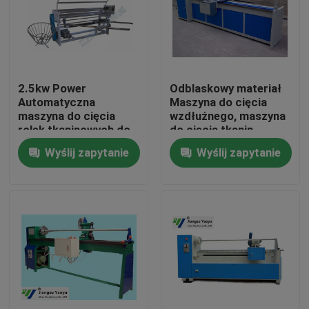
Wycieczka po fabryce
Kontrola jakości
2.5kw Power
Odblaskowy materiał
Automatyczna
Maszyna do cięcia
maszyna do cięcia
wzdłużnego, maszyna
Skontaktuj się z nami
rolek tkaninowych do
do cięcia tkanin
dwustronnej gumy
Wyślij zapytanie
Wyślij zapytanie
Poprosić o wycenę
Hydrauliczna maszyna do cięcia
Prasa hydrauliczna Die Cutting Machine
Hydrauliczna maszyna do cięcia ramion wahadłowych