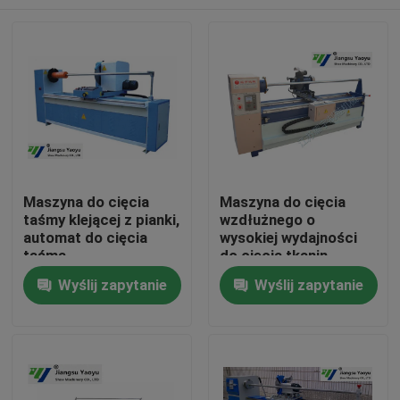
Maszyna do cięcia
Maszyna do cięcia
taśmy klejącej z pianki,
wzdłużnego o
automat do cięcia
wysokiej wydajności
taśmą
do cięcia tkanin
Podwójny silnik o
Dom
Wyślij zapytanie
Wyślij zapytanie
szerokości 1700 mm i
ostrzu 350 mm
Produkty
O nas