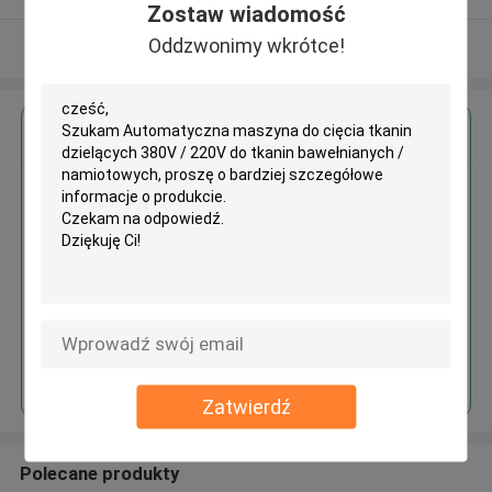
Zostaw wiadomość
Oddzwonimy wkrótce!
Zobacz więcej
Uzyskaj najlepszą cenę za
Automatyczna maszyna do
cięcia tkanin dzielących 380V /
220V do tkanin bawełnianych /
namiotowych
Kontyntynuj
Zatwierdź
Polecane produkty