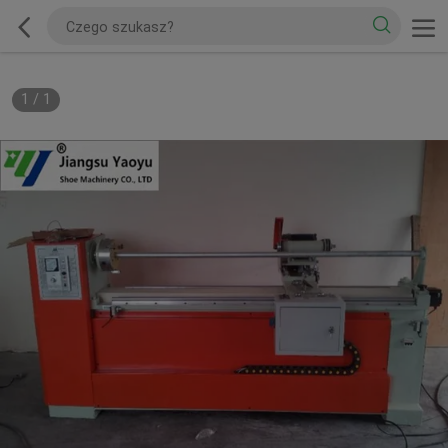
1
/
1