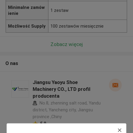
Minimalne zamów
1 zestaw
ienie
Możliwość Supply
100 zestawów miesięcznie
Zobacz więcej
O nas
Jiangsu Yaoyu Shoe
Machinery CO., LTD profil
producenta
No.8, zhenning salt road, Yandu
district, Yancheng city, Jiangsu
province ,Chiny
5.0
zweryfikowane Dostawca