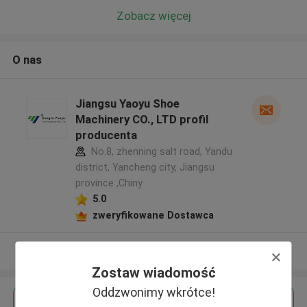
Zobacz więcej
O nas
Jiangsu Yaoyu Shoe
Machinery CO., LTD profil
producenta
No.8, zhenning salt road, Yandu
district, Yancheng city, Jiangsu
province ,Chiny
5.0
zweryfikowane Dostawca
Zobacz więcej
Zostaw wiadomość
Oddzwonimy wkrótce!
Uzyskaj najlepszą cenę za