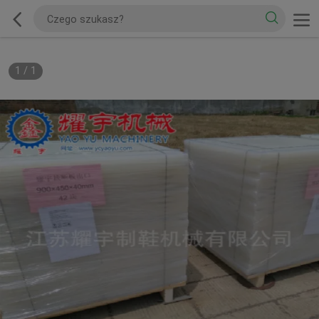
1
/
1