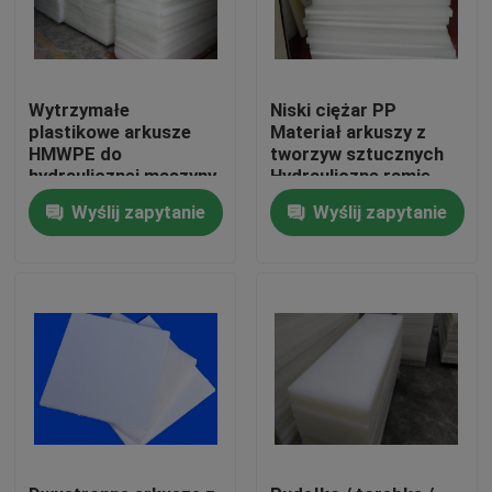
Wytrzymałe
Niski ciężar PP
plastikowe arkusze
Materiał arkuszy z
HMWPE do
tworzyw sztucznych
hydraulicznej maszyny
Hydrauliczne ramię
do cięcia głowicy
wahadłowe Maszyna
Wyślij zapytanie
Wyślij zapytanie
ruchomej
do cięcia
Dom
Produkty
O nas