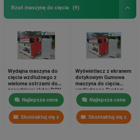
Rzuć maszynę do cięcia
(9)
Wydajna maszyna do
Wyświetlacz z ekranem
cięcia wzdłużnego z
dotykowym Gumowa
wieloma ostrzami do
maszyna do cięcia
prawdziwej skóry PCV
wzdłużnego System
sterowania PLC dla
Najlepsza cena
Najlepsza cena
skórzanej tkaniny
Skontaktuj się z
Skontaktuj się z
nami
nami