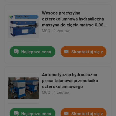
nami
Wysoce precyzyjna
czterokolumnowa hydrauliczna
maszyna do cięcia matryc 0,08
m / s Prędkość
MOQ：1 zestaw
Najlepsza cena
Skontaktuj się z
nami
Automatyczna hydrauliczna
prasa taśmowa przenośnika
czterokolumnowego
MOQ：1 zestaw
Najlepsza cena
Skontaktuj się z