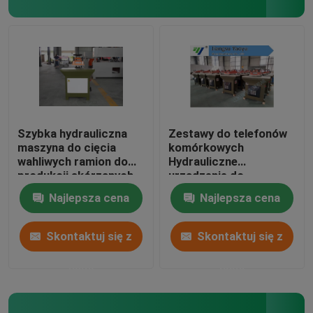
Maszyna do laminowania płomieni
Plastikowe arkusze
Maszyna do produkcji rękawiczek
Szybka hydrauliczna
Zestawy do telefonów
maszyna do cięcia
komórkowych
wahliwych ramion do
Hydrauliczne
produkcji skórzanych
urządzenie do
rękawiczek
obracania ramieniem
Najlepsza cena
Najlepsza cena
obrotowym 5-55mm
Regulacja skoku
Skontaktuj się z
Skontaktuj się z
nami
nami