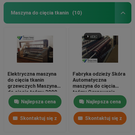
Maszyna do cięcia tkanin
(10)
Elektryczna maszyna
Fabryka odzieży Skóra
do cięcia tkanin
Automatyczna
grzewczych Maszyna
maszyna do cięcia
do cięcia taśmy 2000
taśmy Ogrzewanie
Typ Efficiency
elektryczne
Najlepsza cena
Najlepsza cena
Skontaktuj się z
Skontaktuj się z
nami
nami