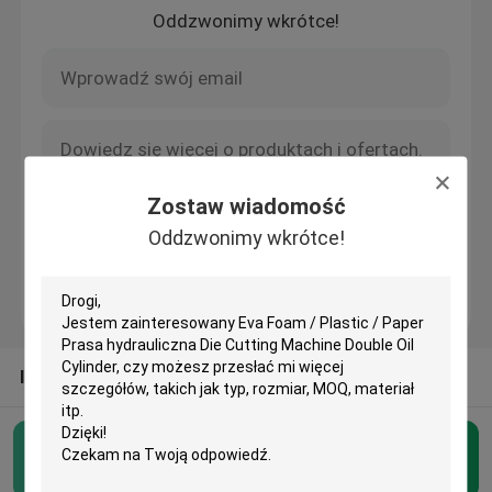
Oddzwonimy wkrótce!
Wycieczka po fabryce
Kontrola jakości
Skontaktuj się z nami
Zostaw wiadomość
Oddzwonimy wkrótce!
Poprosić o wycenę
Hydrauliczna maszyna do cięcia
INNE KATEGORIE OD NAS
Prasa hydrauliczna Die Cutting Machine
Hydrauliczna maszyna do cięcia
(54)
Hydrauliczna maszyna do cięcia ramion wahadłowych