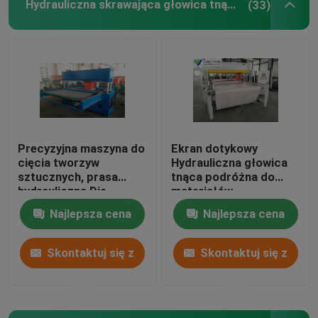
Hydrauliczna skrawająca głowica tnąca
(33)
Precyzyjna maszyna do
Ekran dotykowy
cięcia tworzyw
Hydrauliczna głowica
sztucznych, prasa
tnąca podróżna do
hydrauliczna Die
materiałów
Cutting Machine
podłogowych /
Najlepsza cena
Najlepsza cena
miękkich folii
Skontaktuj się z
Skontaktuj się z
nami
nami