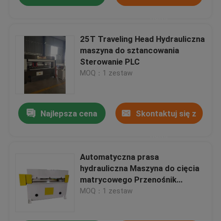
nami
25T Traveling Head Hydrauliczna
maszyna do sztancowania
Sterowanie PLC
MOQ：1 zestaw
Najlepsza cena
Skontaktuj się z
nami
Automatyczna prasa
hydrauliczna Maszyna do cięcia
matrycowego Przenośnik
taśmowy Czterokolumnowy
MOQ：1 zestaw