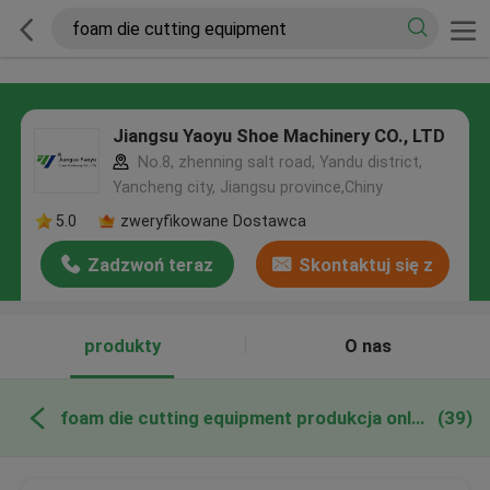
Jiangsu Yaoyu Shoe Machinery CO., LTD
No.8, zhenning salt road, Yandu district,
Yancheng city, Jiangsu province,Chiny
5.0
zweryfikowane Dostawca
Zadzwoń teraz
Skontaktuj się z
nami
produkty
O nas
foam die cutting equipment produkcja online
(39)