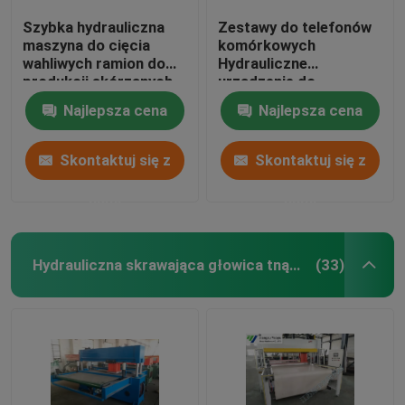
Szybka hydrauliczna
Zestawy do telefonów
maszyna do cięcia
komórkowych
wahliwych ramion do
Hydrauliczne
produkcji skórzanych
urządzenie do
rękawiczek
obracania ramieniem
Najlepsza cena
Najlepsza cena
obrotowym 5-55mm
Regulacja skoku
Skontaktuj się z
Skontaktuj się z
nami
nami
Hydrauliczna skrawająca głowica tnąca
(33)