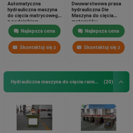
Automatyczna
Dwuwarstwowa prasa
hydrauliczna maszyna
hydrauliczna Die
do cięcia matrycowego
Maszyna do cięcia
z podajnikiem
materiałów
jednostronnym do
szerokostopowych /
Najlepsza cena
Najlepsza cena
pianki EVA / pianki
wielowarstwowych
Skontaktuj się z
Skontaktuj się z
nami
nami
Hydrauliczna maszyna do cięcia ramion wahadłowych
(20)