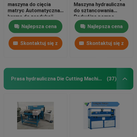
maszyna do cięcia
Maszyna hydrauliczna
matryc Automatyczna
do sztancowania
karma do produkcji
Podwójna pompa
butów sportowych
olejowa Sterowanie
Najlepsza cena
Najlepsza cena
komputera
Skontaktuj się z
Skontaktuj się z
nami
nami
Prasa hydrauliczna Die Cutting Machine
(37)