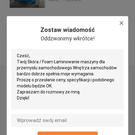
Hydrauliczna skrawająca głowica tnąca
Najlepsza cena
Skontaktuj się z
Zostaw wiadomość
Rzuć maszynę do cięcia
nami
Oddzwonimy wkrótce!
Zobacz więcej
Maszyna do cięcia tkanin
Maszyna do cięcia tkanin
Zostaw wiadomość
Oddzwonimy wkrótce!
Automatyczna maszyna do rozsiewania
Maszyna do tłoczenia ultradźwiękowego
Komputerowa maszyna do cięcia