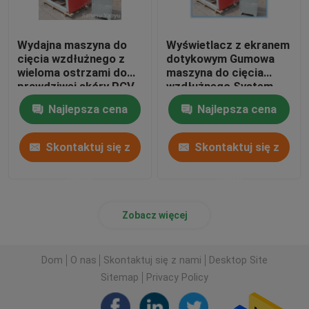
Wydajna maszyna do
Wyświetlacz z ekranem
cięcia wzdłużnego z
dotykowym Gumowa
wieloma ostrzami do
maszyna do cięcia
prawdziwej skóry PCV
wzdłużnego System
sterowania PLC dla
Najlepsza cena
Najlepsza cena
skórzanej tkaniny
Skontaktuj się z
Skontaktuj się z
nami
nami
Zobacz więcej
Dom
O nas
Skontaktuj się z nami
Desktop Site
Sitemap
Privacy Policy