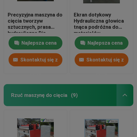
Precyzyjna maszyna do
Ekran dotykowy
cięcia tworzyw
Hydrauliczna głowica
sztucznych, prasa
tnąca podróżna do
hydrauliczna Die
materiałów
Cutting Machine
podłogowych /
Najlepsza cena
Najlepsza cena
miękkich folii
Skontaktuj się z
Skontaktuj się z
nami
nami
Rzuć maszynę do cięcia
(9)