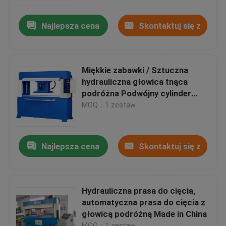
Najlepsza cena
Skontaktuj się z
Wycieczka po fabryce
nami
Kontrola jakości
Miękkie zabawki / Sztuczna
hydrauliczna głowica tnąca
Skontaktuj się z nami
podróżna Podwójny cylinder
olejowy
MOQ：1 zestaw
Poprosić o wycenę
Najlepsza cena
Skontaktuj się z
Hydrauliczna maszyna do cięcia
nami
Prasa hydrauliczna Die Cutting Machine
Hydrauliczna prasa do cięcia,
automatyczna prasa do cięcia z
głowicą podróżną Made in China
Hydrauliczna maszyna do cięcia ramion wahadłowych
MOQ：1 zestaw