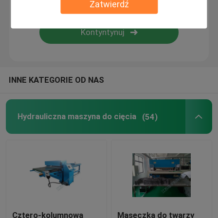
Zatwierdź
Maszyna do laminowania płomieni
Plastikowe arkusze
INNE KATEGORIE OD NAS
Maszyna do produkcji rękawiczek
Hydrauliczna maszyna do cięcia
(54)
Cztero-kolumnowa
Maseczka do twarzy