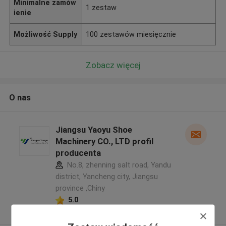
Minimalne zamów
1 zestaw
ienie
Możliwość Supply
100 zestawów miesięcznie
Zobacz więcej
O nas
Jiangsu Yaoyu Shoe
Machinery CO., LTD profil
producenta
No.8, zhenning salt road, Yandu
district, Yancheng city, Jiangsu
province ,Chiny
5.0
zweryfikowane Dostawca