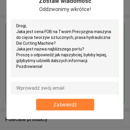
Zostaw wiadomość
Zobacz więcej
Oddzwonimy wkrótce!
Uzyskaj najlepszą cenę za
Precyzyjna maszyna do cięcia
tworzyw sztucznych, prasa
hydrauliczna Die Cutting
Machine
Kontyntynuj
Zatwierdź
Polecane produkty