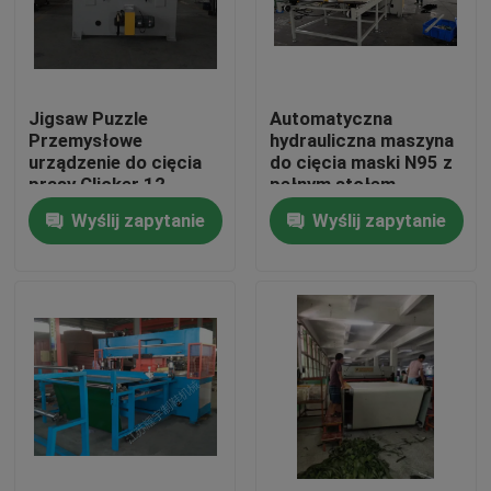
Wycieczka po fabryce
Jigsaw Puzzle
Automatyczna
Kontrola jakości
Przemysłowe
hydrauliczna maszyna
urządzenie do cięcia
do cięcia maski N95 z
prasy Clicker 12
pełnym stołem
Skontaktuj się z nami
miesięcy gwarancji
podawczym
Wyślij zapytanie
Wyślij zapytanie
Poprosić o wycenę
Hydrauliczna maszyna do cięcia
Prasa hydrauliczna Die Cutting Machine
Hydrauliczna maszyna do cięcia ramion wahadłowych