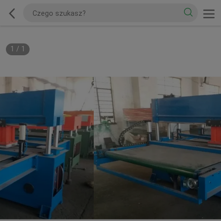
1
/
1