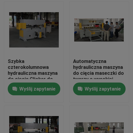
Szybka
Automatyczna
czterokolumnowa
hydrauliczna maszyna
hydrauliczna maszyna
do cięcia maseczki do
do cięcia Clicker do
twarzy o wysokiej
maski na twarz N95
wydajności
Wyślij zapytanie
Wyślij zapytanie
Dom
Produkty
O nas