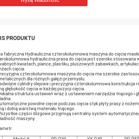
Wyślij Wiadomość
IS PRODUKTU
a fabryczna Hydrauliczna czterokolumnowa maszyna do cięcia mask
erokolumnowa hydrauliczna prasa do cięcia jest szeroko stosowana 
wabnych kwiatach, piance, plastiku, pluszowych zabawkach, artykułac
nżach cięcia.
Precyzyjna czterokolumnowa maszyna do cięcia ma szerokie zastosow
metalicznych dla różnych gałęzi przemysłu.
Podwójne cylindry olejowe i precyzyjna czterokolumnowa konstrukcja
ą głębokość cięcia w każdej pozycji cięcia.
Unikalna struktura ustawień wraz z ustawieniem narzędzia tnącego i głęb
ładna.
Automatyczne powolne cięcie podczas cięcia styk płyty prasy z nożem
ną i dolną warstwą materiału tnącego.
Wszystkie części ślizgowe przyjmują centralny system automatyczne
ładność maszyny.
ametr