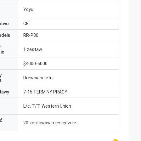
Yoyu
ctwo
CE
odelu
RR-P30
e
1 zestaw
ie
$4000-6000
y
Drewniane etui
a
tawy
7-15 TERMINY PRACY
L/c, T/T, Western Union
ć
20 zestawów miesięcznie