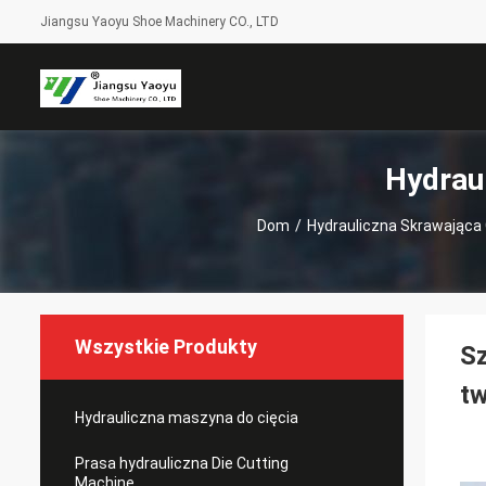
Jiangsu Yaoyu Shoe Machinery CO., LTD
Hydrau
Dom
/
Hydrauliczna Skrawająca
Wszystkie Produkty
Sz
t
Hydrauliczna maszyna do cięcia
Prasa hydrauliczna Die Cutting
Machine