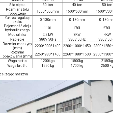
Model #
RR-P30
YY-P40
RR-P5
Siła cięcia
30 ton
40 ton
50 ton
Rozmiar stołu
1600*500mm
1600*600mm
1600*70
roboczego
Zakres regulacji
0-130mm
0-130mm
0-130m
skoku
Pojemność oleju
110L
170L
270L
hydraulicznego
Moc silnika
2,2 kW
3KW
4KW
Napięcie
380V 50Hz
380V 50Hz
380V 50
Rozmiar maszyny
2200*900*1400
2200*1000*1450
2300*1250
(mm)
Rozmiar
2260*980*1450
2260*1080*1500
2350*1300
opakowania (mm)
Waga netto
1200kgs
1500kg
2150kg
Waga brutto
1550 kg
1700 kg
2500 k
cej zdjęć maszyn