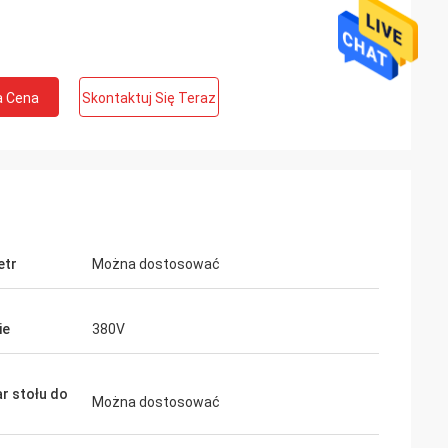
a Cena
Skontaktuj Się Teraz
etr
Można dostosować
ie
380V
r stołu do
Można dostosować