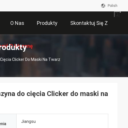
Polish
O Nas
Produkty
Skontaktuj Się Z
rodukty
osić O Wycenę
Nami
ięcia Clicker Do Maski Na Twarz
yna do cięcia Clicker do maski na
Jiangsu
nia