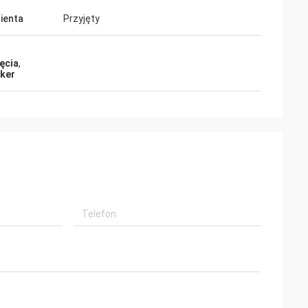
lienta
Przyjęty
ęcia
,
cker