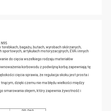
i N95
w torebkach, bagażu, butach, wyrobach skórzanych,
h sportowych, artykułach motoryzacyjnych, EVA i innych
anie do cięcia wszelkiego rodzaju materiałów
 równoważenia korbowodu z podwójną korbą zapewniają tę
okości cięcia sprawia, że ​​regulacja skoku jest prosta i
 tnącym, dzięki czemu nie ma błędu wielkości między
go smarowania olejem, który zapewnia żywotność i