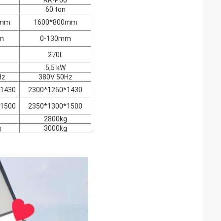
0
RR-P60
60 ton
0mm
1600*800mm
m
0-130mm
270L
5,5 kW
Hz
380V 50Hz
*1430
2300*1250*1430
*1500
2350*1300*1500
2800kg
g
3000kg