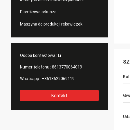
Plastikowe arkusze
Maszyna do produkcji rękawiczek
Osoba kontaktowa :
Li
SZ
Numer telefonu :
8613770064019
Kol
Whatsapp :
+8618622069119
Kontakt
Gwa
Uda