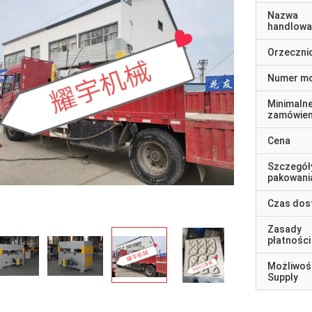
Nazwa
handlowa
Orzeczni
Numer m
Minimaln
zamówien
Cena
Szczegół
pakowani
Czas dos
Zasady
płatności
Możliwoś
Supply