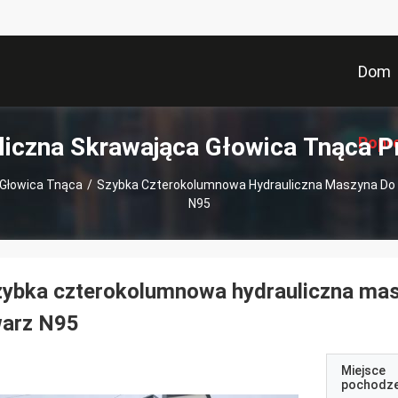
Dom
liczna Skrawająca Głowica Tnąca P
Popr
 Głowica Tnąca
/
Szybka Czterokolumnowa Hydrauliczna Maszyna Do C
N95
ybka czterokolumnowa hydrauliczna masz
warz N95
Miejsce
pochodze