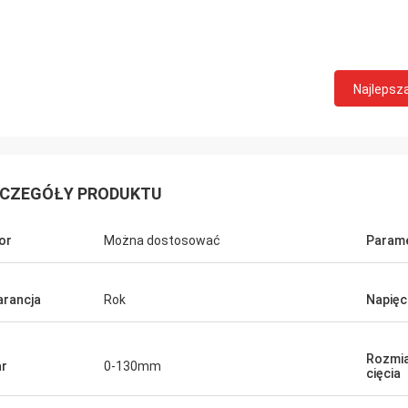
Najlepsz
CZEGÓŁY PRODUKTU
or
Można dostosować
Param
rancja
Rok
Napięc
Rozmia
r
0-130mm
cięcia