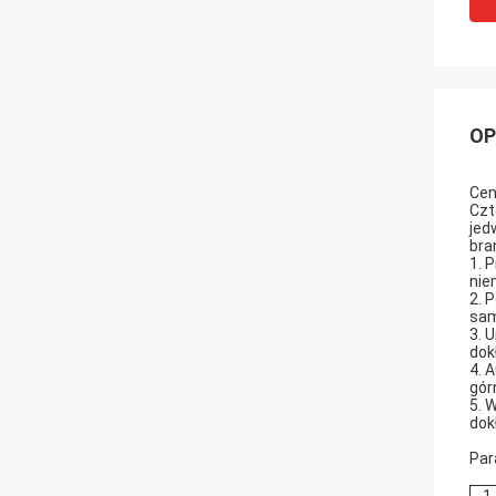
OP
Cen
Czt
jed
bra
1. 
nie
2. 
sam
3. 
dok
4. 
gór
5. 
dok
Par