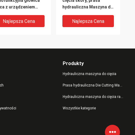
lofunkcyjna głowica
cięcia skóry, prasa
ca z urządzeniem
hydrauliczna Maszyna do
ciskowym
automatycznego
podawania
Najlepsza Cena
Najlepsza Cena
Produkty
Hydrauliczna maszyna do cięcia
ch
Prasa hydrauliczna Die Cutting Machine
Hydrauliczna maszyna do cięcia ramion wahadłowych
zenośnik taśmowy
Trwała automatyczna
rywatności
Wszystkie kategorie
sa hydrauliczna
hydrauliczna maszyna do
zyna sztancująca,
cięcia na buty / piankę /
sa do cięcia skóry
sklejkę
Najlepsza Cena
Najlepsza Cena