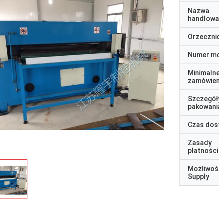
Nazwa
handlowa
Orzeczni
Numer m
Minimaln
zamówien
Szczegół
pakowani
Czas dos
Zasady
płatności
Możliwoś
Supply