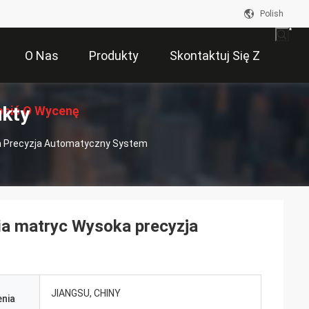
Polish
O Nas
Produkty
Skontaktuj Się Z
ukty
osić O Wycenę
Nami
ka Precyzja Automatyczny System
ia matryc Wysoka precyzja
JIANGSU, CHINY
nia