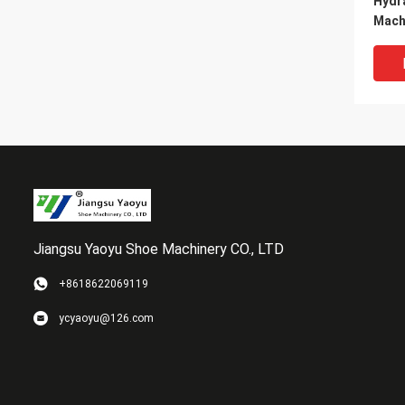
Hydra
Machi
Side
Jiangsu Yaoyu Shoe Machinery CO., LTD
+8618622069119
Czte
ycyaoyu@126.com
masz
matr
karm
butó