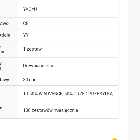
YAOYU
ctwo
CE
odelu
YY
e
1 zestaw
ie
y
Drewniane etui
a
tawy
30 dni
TT50% W ADVANCE, 50% PRZED PRZESYŁKĄ
ć
100 zestawów miesięcznie