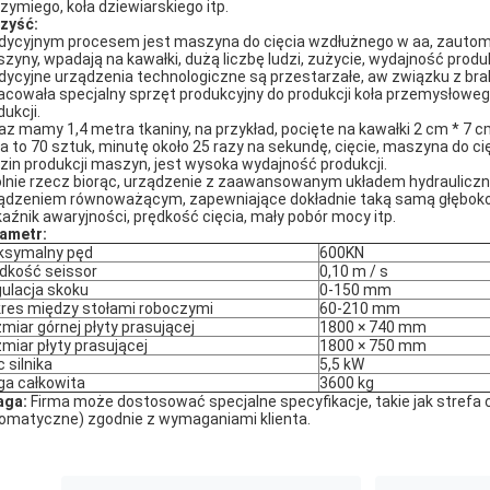
rzymiego, koła dziewiarskiego itp.
zyść:
dycyjnym procesem jest maszyna do cięcia wzdłużnego w aa, zautom
zyny, wpadają na kawałki, dużą liczbę ludzi, zużycie, wydajność produk
dycyjne urządzenia technologiczne są przestarzałe, aw związku z br
acowała specjalny sprzęt produkcyjny do produkcji koła przemysłoweg
dukcji.
az mamy 1,4 metra tkaniny, na przykład, pocięte na kawałki 2 cm * 7 c
a to 70 sztuk, minutę około 25 razy na sekundę, cięcie, maszyna do ci
zin produkcji maszyn, jest wysoka wydajność produkcji.
lnie rzecz biorąc, urządzenie z zaawansowanym układem hydrauli
ądzeniem równoważącym, zapewniające dokładnie taką samą głębokość ci
aźnik awaryjności, prędkość cięcia, mały pobór mocy itp.
ametr:
ksymalny pęd
600KN
dkość seissor
0,10 m / s
ulacja skoku
0-150 mm
res między stołami roboczymi
60-210 mm
miar górnej płyty prasującej
1800 × 740 mm
miar płyty prasującej
1800 × 750 mm
 silnika
5,5 kW
a całkowita
3600 kg
aga:
Firma może dostosować specjalne specyfikacje, takie jak strefa 
omatyczne) zgodnie z wymaganiami klienta.