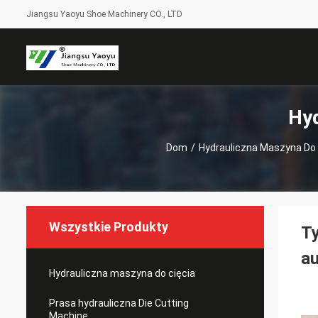
Jiangsu Yaoyu Shoe Machinery CO., LTD
Hyd
Dom
/
Hydrauliczna Maszyna Do 
Wszystkie Produkty
Ty
a
Hydrauliczna maszyna do cięcia
Prasa hydrauliczna Die Cutting
Machine