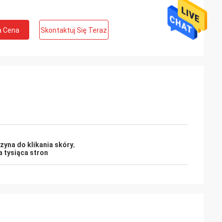
a Cena
Skontaktuj Się Teraz
zyna do klikania skóry
,
a tysiąca stron