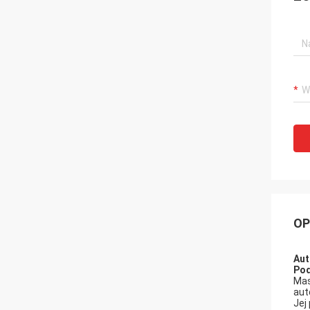
OP
Aut
Pod
Mas
aut
Jej