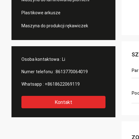
Plastikowe arkusze
Maszyna do produkcji rękawiczek
SZ
Osoba kontaktowa :
Li
Par
Numer telefonu :
8613770064019
Whatsapp :
+8618622069119
Pod
Kontakt
ZO