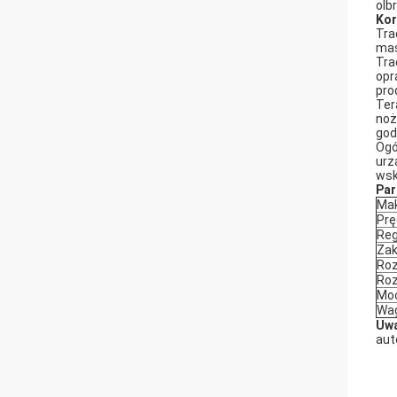
olb
Kor
Tra
mas
Tra
opr
pro
Ter
noż
god
Ogó
urz
wsk
Par
Ma
Prę
Reg
Zak
Roz
Roz
Moc
Wag
Uw
aut