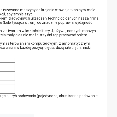
atyzowane maszyny do krojenia stawiają tkaniny w małe
cji, aby zmniejszyć.
akiem tradycyjnych urządzeń technologicznych nasza firma
o (koło tysiąca stron), co znacznie poprawia wydajność
m z otworem w kształcie litery U, używaj naszych maszyn i
ęcia mały cios nie może trzy dni top pracować osiem
cznym i sterowaniem komputerowym, z automatycznym
ęcia w każdej pozycji cięcia, dużą siłę cięcia, niski
cięcia, tryb podawania (pojedyncze, obustronne podawanie