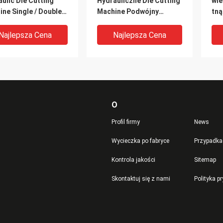
ulic Die Cutting
Hydrauliczne Die Cutting
wie
ne Single / Double
Machine Podwójny
tną
Cylinder Selfbalance
za
Korbowód
Najlepsza Cena
Najlepsza Cena
O
Profil firmy
News
Wycieczka po fabryce
Przypadka
Kontrola jakości
Sitemap
ro-kolumnowa
Maseczka do twarzy
Pr
Skontaktuj się z nami
Polityka p
yna do cięcia
Maszyna hydrauliczna do
Pra
yc Automatyczna
sztancowania Podwójna
Mas
a do produkcji
pompa olejowa
pra
w sportowych
Sterowanie komputera
Najlepsza Cena
Najlepsza Cena