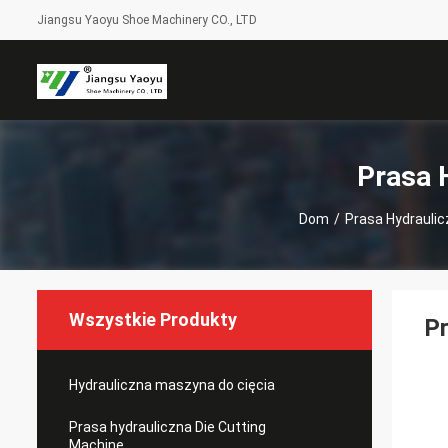
Jiangsu Yaoyu Shoe Machinery CO., LTD
Prasa 
Dom
/
Prasa Hydraulic
Wszystkie Produkty
Pr
Hydrauliczna maszyna do cięcia
Prasa hydrauliczna Die Cutting
Machine