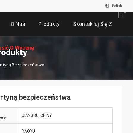
Polish
O Nas
Produkty
Skontaktuj Się Z
osić O Wycenę
Nami
rodukty
Kurtyną Bezpieczeństwa
urtyną bezpieczeństwa
JIANGSU, CHINY
nia
YAOYU