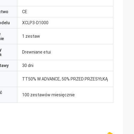
ctwo
CE
odelu
XCLP3-D1000
e
1 zestaw
ie
y
Drewniane etui
a
tawy
30 dni
TT50% W ADVANCE, 50% PRZED PRZESYŁKĄ
ć
100 zestawów miesięcznie