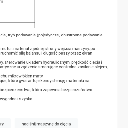
mm
ięcia, tryb podawania (pojedyncze, obustronne podawanie
otor, materiał z jednej strony wejścia maszyny, po
uruchomić siłę balansu i długość paszy przez ekran
, sterowanie układem hydraulicznym, prędkość cięcia i
atyczne urządzenie smarujące centralne zasilanie olejem,
ruchu mikrowłókien maty.
ce, które gwarantuje konsystencję materiału na
ę bezpieczeństwa, która zapewnia bezpieczeństwo
 wygodna i szybka.
ry
naciśnij maszynę do cięcia