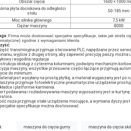
Obszar cięcia
1600 × 1000 
órna płyta dociskowa do odległości
50-185 mm
stołu
Moc silnika głównego
7,5 kW
Ciężar maszyny
8000
aga:
Firma może dostosować specjalne specyfikacje, takie jak strefa c
omatyczne) zgodnie z wymaganiami klienta.
zyść:
Część transmisyjna przyjmuje sterowanie PLC, napędzane przez serwom
inaniu, wyjście z drugiej strony, aby zapewnić precyzję paszy, można 
ykowy i wygodna regulacja
Instrukcja obsługi z czterema kolumnami, podwójny mechanizm korbowy
cyzja maszyny, wszystkie przesuwne części łączące przyjmują autom
ycie do minimum.
Materiał jest wysyłany na prostą płytkę, a materiał wygaszany jest po 
Maszyna przyjmuje fotoelektryczne pneumatyczne urządzenie prostują
kładce i platformie karmienia.
Port podawania i rozładowywania maszyny wyposażony jest w kurtyn
ratora.
Kość noża przyjmuje stałe urządzenie mocujące, a wymiana dyszy jest
Specjalne specyfikacje można dostosować.
i:
maszyna do cięcia gumy
maszyna do cięcia skó