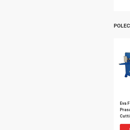
POLEC
Eva F
Prasa
Cutt
Oil C