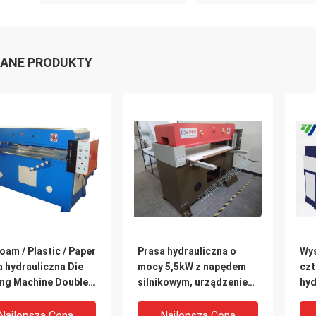
ANE PRODUKTY
oam / Plastic / Paper
Prasa hydrauliczna o
Wys
 hydrauliczna Die
mocy 5,5kW z napędem
cz
ing Machine Double
silnikowym, urządzenie
hyd
ylinder
do cięcia piłą 600KN
cię
Pr
Najlepsza Cena
Najlepsza Cena