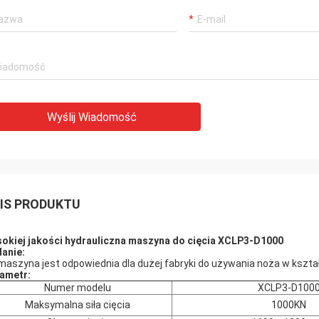
Wyślij Wiadomość
IS PRODUKTU
okiej jakości
hydrauliczna maszyna do cięcia XCLP3-D1000
anie:
maszyna jest odpowiednia dla dużej fabryki do używania noża w kształ
ametr:
Numer modelu
XCLP3-D100
Maksymalna siła cięcia
1000KN