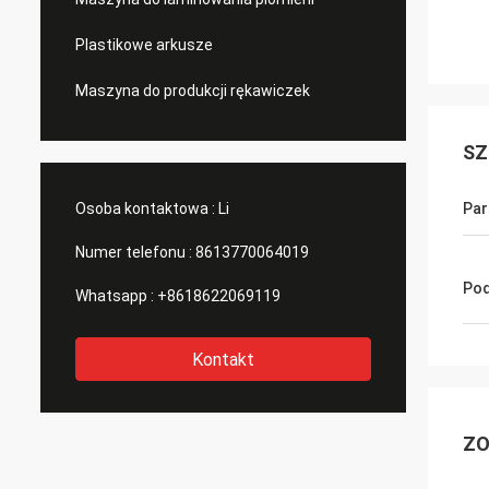
Plastikowe arkusze
Maszyna do produkcji rękawiczek
SZ
Osoba kontaktowa :
Li
Par
Numer telefonu :
8613770064019
Pod
Whatsapp :
+8618622069119
Kontakt
ZO