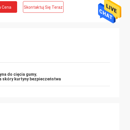
a Cena
Skontaktuj Się Teraz
na do cięcia gumy
,
a skóry kurtyny bezpieczeństwa