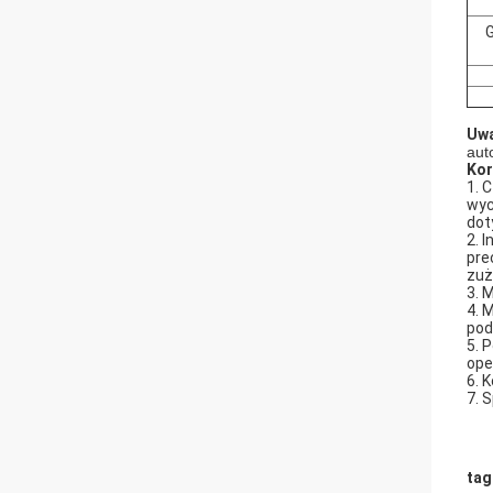
G
Uw
aut
Kor
1. 
wyc
dot
2. 
pre
zuż
3. 
4. 
pod
5. 
ope
6. 
7. 
tag