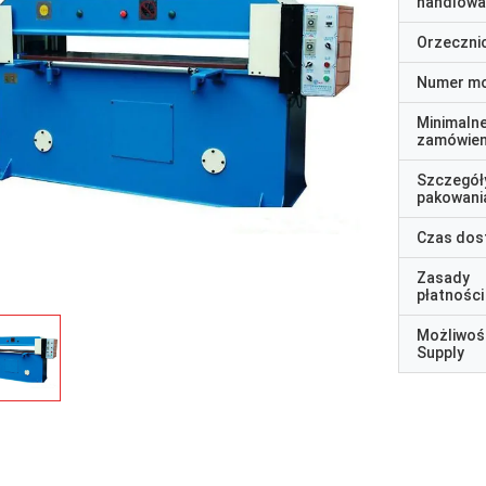
handlowa
Orzeczni
Numer m
Minimaln
zamówien
Szczegół
pakowani
Czas dos
Zasady
płatności
Możliwoś
Supply