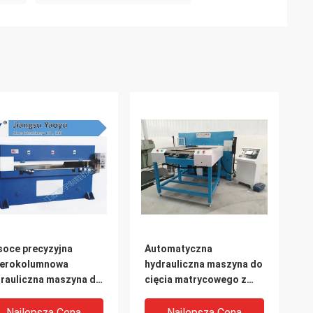
oce precyzyjna
Automatyczna
terokolumnowa
hydrauliczna maszyna do
rauliczna maszyna do
cięcia matrycowego z
cia matryc 0,08 m / s
podajnikiem
ędkość
jednostronnym do pianki
Najlepsza Cena
Najlepsza Cena