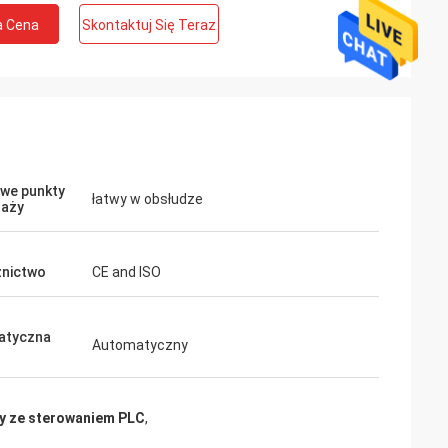
a Cena
Skontaktuj Się Teraz
we punkty
łatwy w obsłudze
daży
nictwo
CE and ISO
atyczna
Automatyczny
ry ze sterowaniem PLC
,