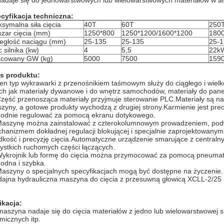
Nadaje się do jednowarstwowych lub wielowarstwowych materiałów w ark
cyfikacja techniczna:
symalna siła cięcia
40T
60T
250
zar cięcia (mm)
1250*800
1250*1200/1600*1200
1800
egłość naciągu (mm)
25-135
25-135
25-1
 silnika (kw)
4
5,5
22k
cowany GW (kg)
5000
7500
159
s produktu:
Ten typ wykrawarki z przenośnikiem taśmowym służy do ciągłego i wielk
ich jak materiały dywanowe i do wnętrz samochodów, materiały do ​​paneli
Część przenosząca materiały przyjmuje sterowanie PLC.Materiały są 
zyny, a gotowe produkty wychodzą z drugiej strony.Karmienie jest pr
odnie regulować za pomocą ekranu dotykowego.
Maszynę można zainstalować z czterokolumnowym prowadzeniem, po
hanizmem dokładnej regulacji blokującej i specjalnie zaprojektowan
dkość i precyzję cięcia.Automatyczne urządzenie smarujące z centraln
ystkich ruchomych części łączących.
Wykrojnik lub formę do cięcia można przymocować za pomocą pneumat
odna i szybka.
Maszyny o specjalnych specyfikacjach mogą być dostępne na życzenie.
ajna hydrauliczna maszyna do cięcia z przesuwną głowicą XCLL-2/25
ikacja:
maszyna nadaje się do cięcia materiałów z jedno lub wielowarstwowej skór
micznych itp.