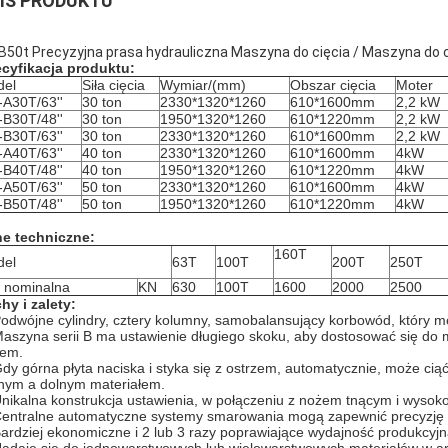
IS PRODUKTU
B50t Precyzyjna prasa hydrauliczna Maszyna do cięcia / Maszyna do c
cyfikacja produktu:
del
Siła cięcia
Wymiar/(mm)
Obszar cięcia
Moter
A30T/63''
30 ton
2330*1320*1260
610*1600mm
2,2 kW
B30T/48''
30 ton
1950*1320*1260
610*1220mm
2,2 kW
B30T/63''
30 ton
2330*1320*1260
610*1600mm
2,2 kW
A40T/63''
40 ton
2330*1320*1260
610*1600mm
4kW
B40T/48''
40 ton
1950*1320*1260
610*1220mm
4kW
A50T/63''
50 ton
2330*1320*1260
610*1600mm
4kW
B50T/48''
50 ton
1950*1320*1260
610*1220mm
4kW
e techniczne:
160T
del
63T
100T
200T
250T
a nominalna
KN
630
100T
1600
2000
2500
hy i zalety:
Podwójne cylindry, cztery kolumny, samobalansujący korbowód, który mo
Maszyna serii B ma ustawienie długiego skoku, aby dostosować się do m
em.
Gdy górna płyta naciska i styka się z ostrzem, automatycznie, może cią
nym a dolnym materiałem.
Unikalna konstrukcja ustawienia, w połączeniu z nożem tnącym i wysokością
Centralne automatyczne systemy smarowania mogą zapewnić precyzję i
Bardziej ekonomiczne i 2 lub 3 razy poprawiające wydajność produkcyjn