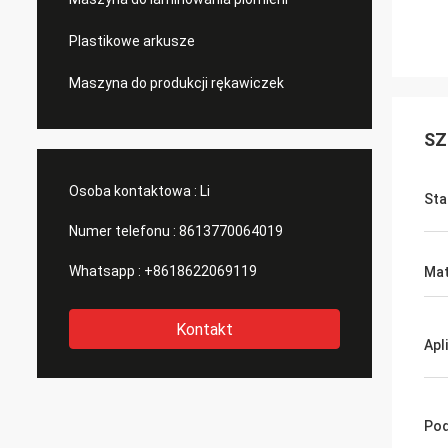
Plastikowe arkusze
Maszyna do produkcji rękawiczek
SZ
Osoba kontaktowa :
Li
Sta
Numer telefonu :
8613770064019
Whatsapp :
+8618622069119
Mat
Kontakt
Apl
Pod