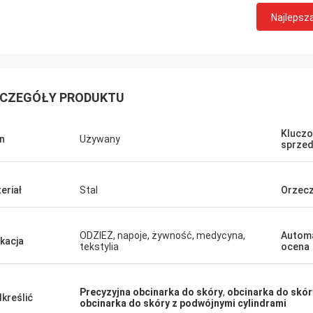
Najlepsz
CZEGÓŁY PRODUKTU
Kluczo
n
Używany
sprze
eriał
Stal
Orzecz
ODZIEŻ, napoje, żywność, medycyna,
Autom
ikacja
tekstylia
ocena
Precyzyjna obcinarka do skóry
,
obcinarka do skó
kreślić
obcinarka do skóry z podwójnymi cylindrami