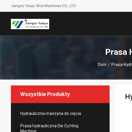
Jiangsu Yaoyu Shoe Machinery CO., LTD
Prasa 
Dom
/
Prasa Hydr
Wszystkie Produkty
Hy
Hydrauliczna maszyna do cięcia
Prasa hydrauliczna Die Cutting
Machine