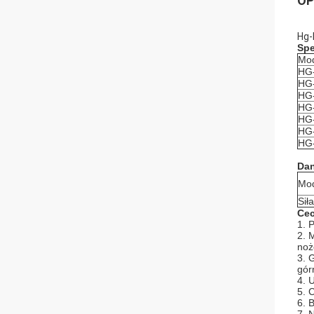
OP
Hg-
Spe
Mo
HG-
HG-
HG-
HG-
HG-
HG-
HG-
Dan
Mo
Sił
Cec
1. 
2. 
noż
3. 
gór
4. 
5. 
6. 