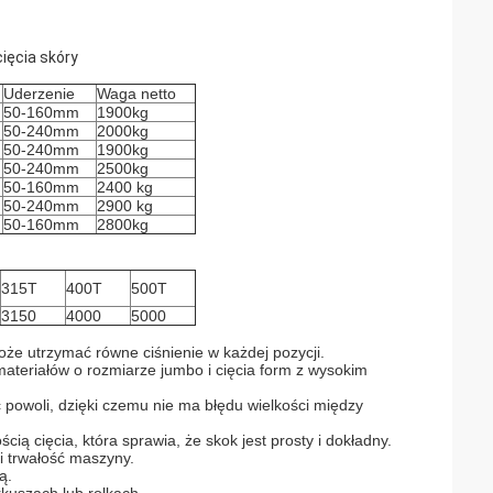
ięcia skóry
Uderzenie
Waga netto
50-160mm
1900kg
50-240mm
2000kg
50-240mm
1900kg
50-240mm
2500kg
50-160mm
2400 kg
50-240mm
2900 kg
50-160mm
2800kg
315T
400T
500T
3150
4000
5000
że utrzymać równe ciśnienie w każdej pozycji.
ateriałów o rozmiarze jumbo i cięcia form z wysokim
ć powoli, dzięki czemu nie ma błędu wielkości między
 cięcia, która sprawia, że ​​​​skok jest prosty i dokładny.
 trwałość maszyny.
ą.