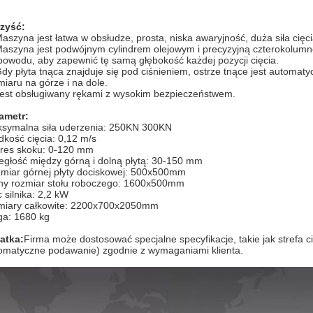
zyść:
Maszyna jest łatwa w obsłudze, prosta, niska awaryjność, duża siła cięci
Maszyna jest podwójnym cylindrem olejowym i precyzyjną czterokolu
bowodu, aby zapewnić tę samą głębokość każdej pozycji cięcia.
Gdy płyta tnąca znajduje się pod ciśnieniem, ostrze tnące jest automaty
miaru na górze i na dole.
Jest obsługiwany rękami z wysokim bezpieczeństwem.
ametr:
symalna siła uderzenia: 250KN 300KN
dkość cięcia: 0,12 m/s
res skoku: 0-120 mm
egłość między górną i dolną płytą: 30-150 mm
miar górnej płyty dociskowej: 500x500mm
ny rozmiar stołu roboczego: 1600x500mm
 silnika: 2,2 kW
iary całkowite: 2200x700x2050mm
a: 1680 kg
atka:
Firma może dostosować specjalne specyfikacje, takie jak strefa 
omatyczne podawanie) zgodnie z wymaganiami klienta.