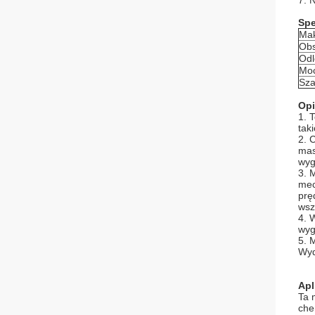
7. 
Spe
Mak
Obs
Odl
Moc
Sza
Opi
1. 
tak
2. 
mas
wyg
3. 
mec
prę
wsz
4. 
wyg
5. 
Wyd
Apl
Ta 
che