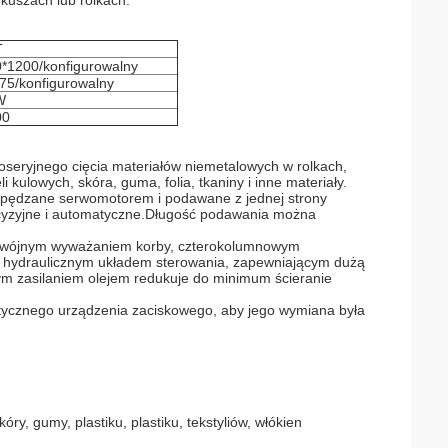
uszach lub rolkach.​
T
*1200/konfigurowalny
75/konfigurowalny
W
00
oseryjnego cięcia materiałów niemetalowych w rolkach,
 kulowych, skóra, guma, folia, tkaniny i inne materiały.
napędzane serwomotorem i podawane z jednej strony
ecyzyjne i automatyczne.Długość podawania można
dwójnym wyważaniem korby, czterokolumnowym
ym hydraulicznym układem sterowania, zapewniającym dużą
ym zasilaniem olejem redukuje do minimum ścieranie
ycznego urządzenia zaciskowego, aby jego wymiana była
y, gumy, plastiku, plastiku, tekstyliów, włókien