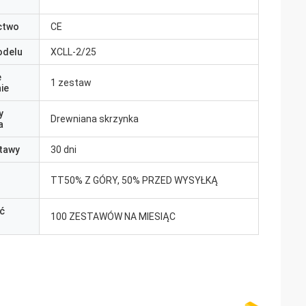
ctwo
CE
odelu
XCLL-2/25
e
1 zestaw
ie
y
Drewniana skrzynka
a
tawy
30 dni
TT50% Z GÓRY, 50% PRZED WYSYŁKĄ
ć
100 ZESTAWÓW NA MIESIĄC