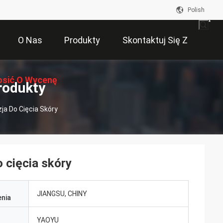
Polish
O Nas
Produkty
Skontaktuj Się Z
osić O Wycenę
Nami
rodukty
ja Do Cięcia Skóry
 cięcia skóry
JIANGSU, CHINY
nia
YAOYU