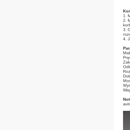
Kor
1. 
2. 
kor
3. 
roz
4. 
Par
Mak
Prę
Zak
Odl
Roz
Dol
Moc
Wym
Wag
Not
aut