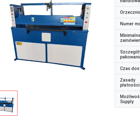
handlowa
Orzeczni
Numer m
Minimaln
zamówien
Szczegół
pakowani
Czas dos
Zasady
płatności
Możliwoś
Supply