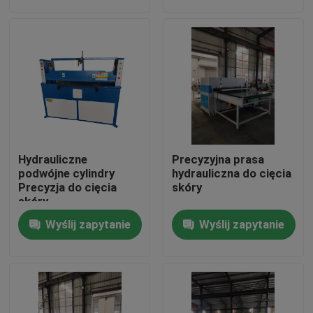
Wycieczka po fabryce
Kontrola jakości
Skontaktuj się z nami
Hydrauliczne
Precyzyjna prasa
Poprosić o wycenę
podwójne cylindry
hydrauliczna do cięcia
Precyzja do cięcia
skóry
skóry
Hydrauliczna maszyna do cięcia
Wyślij zapytanie
Wyślij zapytanie
Prasa hydrauliczna Die Cutting Machine
Hydrauliczna maszyna do cięcia ramion wahadłowych