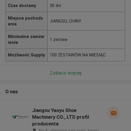
Czas dostawy
30 dni
Miejsce pochodz
JIANGSU, CHINY
enia
Minimalne zamów
1 zestaw
ienie
Możliwość Supply
100 ZESTAWÓW NA MIESIĄC
Zobacz więcej
O nas
Jiangsu Yaoyu Shoe
Machinery CO., LTD profil
producenta
No.8, zhenning salt road, Yandu