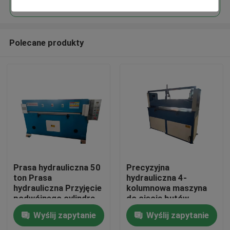
Polecane produkty
Dom
Prasa hydrauliczna 50
Precyzyjna
ton Prasa
hydrauliczna 4-
hydrauliczna Przyjęcie
kolumnowa maszyna
Produkty
podwójnego cylindra
do cięcia butów
olejowego
Wyślij zapytanie
Wyślij zapytanie
O nas