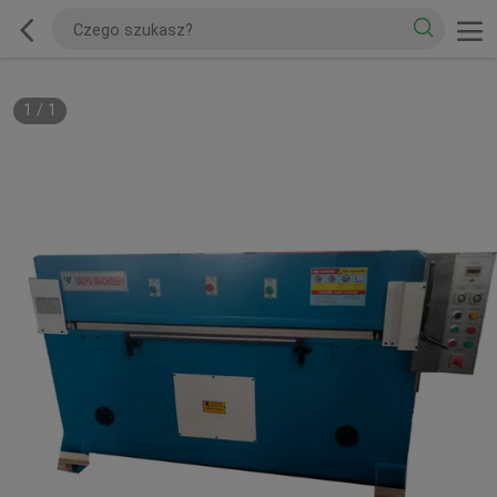
1
/
1