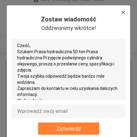
district, Yancheng city, Jiangsu
province ,Chiny
Zostaw wiadomość
5.0
Oddzwonimy wkrótce!
zweryfikowane Dostawca
Zobacz więcej
Uzyskaj najlepszą cenę za
Prasa hydrauliczna 50 ton Prasa
hydrauliczna Przyjęcie
podwójnego cylindra olejowego
Zatwierdź
Kontyntynuj