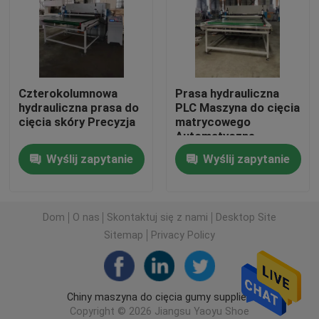
Hydrauliczna skrawająca głowica tnąca
Rzuć maszynę do cięcia
Czterokolumnowa
Prasa hydrauliczna
hydrauliczna prasa do
PLC Maszyna do cięcia
cięcia skóry Precyzja
matrycowego
Maszyna do cięcia tkanin
Automatyczne
podawanie
Wyślij zapytanie
Wyślij zapytanie
Maszyna do cięcia tkanin
Automatyczna maszyna do rozsiewania
Dom
O nas
Skontaktuj się z nami
Desktop Site
Sitemap
Privacy Policy
Maszyna do tłoczenia ultradźwiękowego
Chiny maszyna do cięcia gumy supplier.
Komputerowa maszyna do cięcia
Copyright © 2026 Jiangsu Yaoyu Shoe