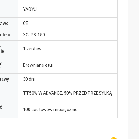
YAOYU
ctwo
CE
odelu
XCLP3-150
e
1 zestaw
ie
y
Drewniane etui
a
tawy
30 dni
TT50% W ADVANCE, 50% PRZED PRZESYŁKĄ
ć
100 zestawów miesięcznie