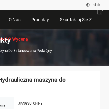
Polish
O Nas
Produkty
Skontaktuj Się Z
ukty
osić O Wycenę
Nami
szyna Do Sztancowania Podwójny
Hydrauliczna maszyna do
JIANGSU, CHINY
nia