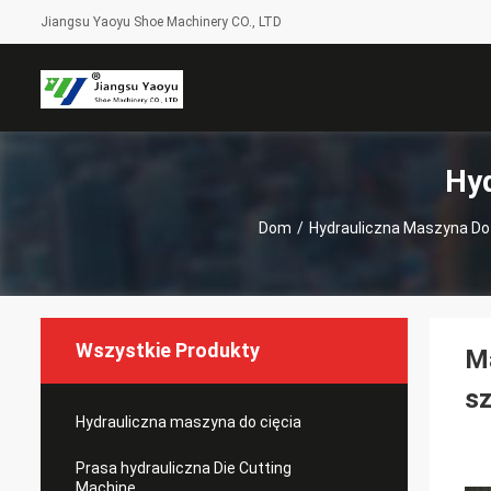
Jiangsu Yaoyu Shoe Machinery CO., LTD
Hyd
Dom
/
Hydrauliczna Maszyna Do 
Wszystkie Produkty
Ma
sz
Hydrauliczna maszyna do cięcia
Prasa hydrauliczna Die Cutting
Machine