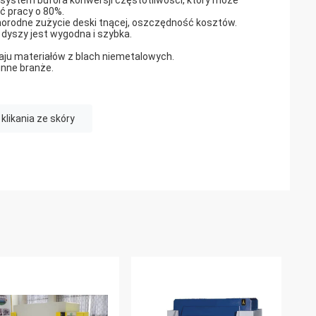
ystem bufora konwersji częstotliwości, który może
ć pracy o 80%.
dnorodne zużycie deski tnącej, oszczędność kosztów.
dyszy jest wygodna i szybka.
zaju materiałów z blach niemetalowych.
inne branże.
likania ze skóry