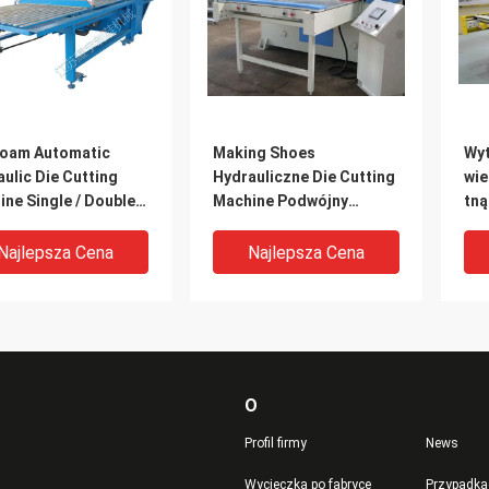
Foam Automatic
Making Shoes
Wyt
ulic Die Cutting
Hydrauliczne Die Cutting
wie
ne Single / Double
Machine Podwójny
tną
Cylinder Selfbalance
za
Korbowód
Najlepsza Cena
Najlepsza Cena
O
Profil firmy
News
Wycieczka po fabryce
Przypadka