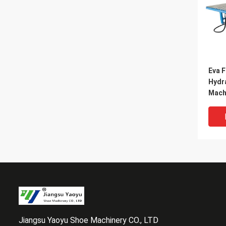
Eva 
Hydra
Machi
Side
Jiangsu Yaoyu Shoe Machinery CO., LTD