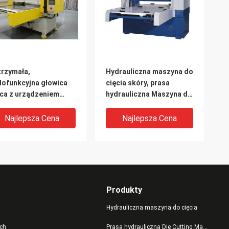
rzymała,
Hydrauliczna maszyna do
lofunkcyjna głowica
cięcia skóry, prasa
ca z urządzeniem
hydrauliczna Maszyna do
ciskowym
automatycznego
podawania
Najlepsza Cena
Najlepsza Cena
Produkty
Hydrauliczna maszyna do cięcia
ch
Prasa hydrauliczna Die Cutting Machine