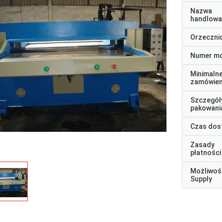
Nazwa
handlowa
Orzeczni
Numer m
Minimaln
zamówien
Szczegół
pakowani
Czas dos
Zasady
płatności
Możliwoś
Supply