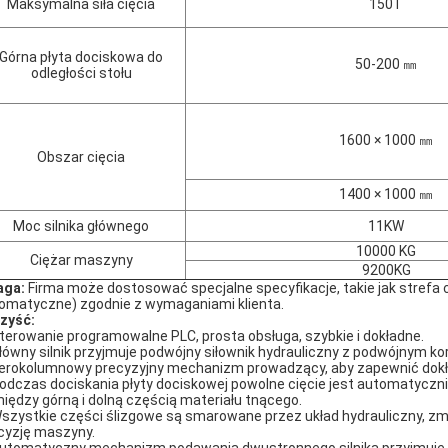
Maksymalna siła cięcia
150T
Górna płyta dociskowa do
50-200 ㎜
odległości stołu
1600 × 1000 ㎜
Obszar cięcia
1400 × 1000 ㎜
Moc silnika głównego
11KW
10000 KG
Ciężar maszyny
9200KG
aga:
Firma może dostosować specjalne specyfikacje, takie jak strefa 
omatyczne) zgodnie z wymaganiami klienta.
zyść:
Sterowanie programowalne PLC, prosta obsługa, szybkie i dokładne.
Główny silnik przyjmuje podwójny siłownik hydrauliczny z podwójnym
erokolumnowy precyzyjny mechanizm prowadzący, aby zapewnić dokładn
Podczas dociskania płyty dociskowej powolne cięcie jest automatyczni
iędzy górną i dolną częścią materiału tnącego.
Wszystkie części ślizgowe są smarowane przez układ hydrauliczny, zmn
cyzję maszyny.