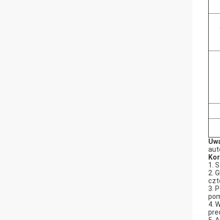
Uw
aut
Kor
1. 
2. 
czt
3. 
pom
4. 
pre