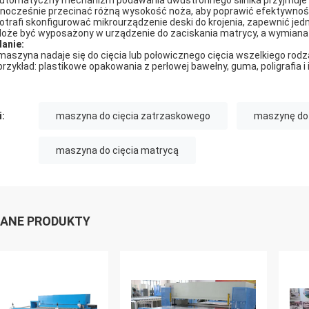
Automatyczny mechanizm podawania dwustronnego silnika przyjmuje s
nocześnie przecinać różną wysokość noża, aby poprawić efektywnoś
Potrafi skonfigurować mikrourządzenie deski do krojenia, zapewnić je
Może być wyposażony w urządzenie do zaciskania matrycy, a wymiana 
anie:
maszyna nadaje się do cięcia lub połowicznego cięcia wszelkiego rod
przykład: plastikowe opakowania z perłowej bawełny, guma, poligrafia i 
i:
maszyna do cięcia zatrzaskowego
maszynę do k
maszyna do cięcia matrycą
ANE PRODUKTY