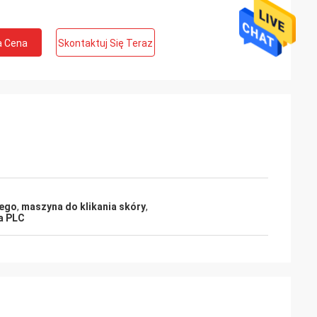
a Cena
Skontaktuj Się Teraz
wego
,
maszyna do klikania skóry
,
a PLC