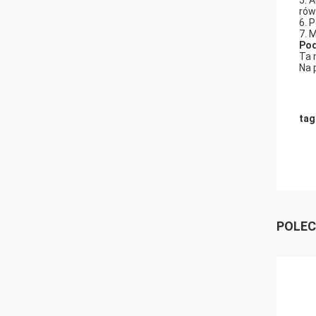
5. 
rów
6. 
7. 
Pod
Ta 
Na 
tag
POLEC