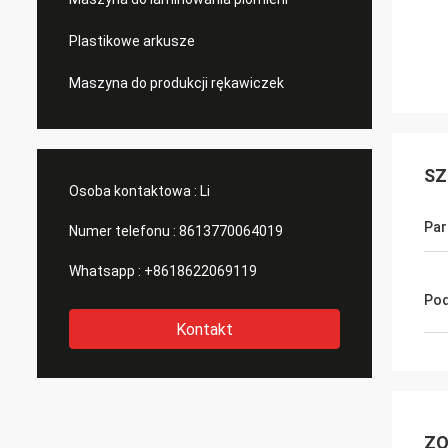
Plastikowe arkusze
Maszyna do produkcji rękawiczek
SZ
Osoba kontaktowa :
Li
Par
Numer telefonu :
8613770064019
Whatsapp :
+8618622069119
Pod
Kontakt
ZO