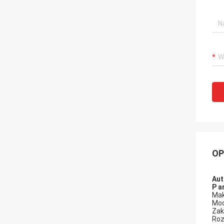
OP
Aut
P
a
Mak
Moc
Zak
Roz