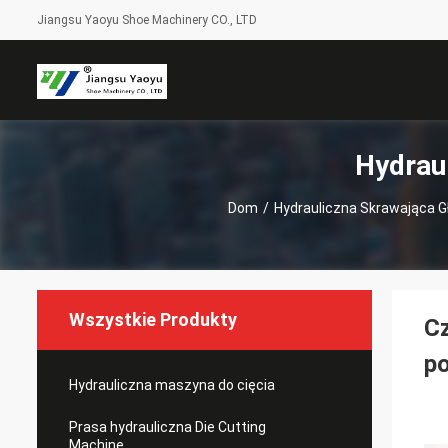
Jiangsu Yaoyu Shoe Machinery CO., LTD
Hydrau
Dom
/
Hydrauliczna Skrawająca 
Wszystkie Produkty
Cz
p
Hydrauliczna maszyna do cięcia
Prasa hydrauliczna Die Cutting
Machine