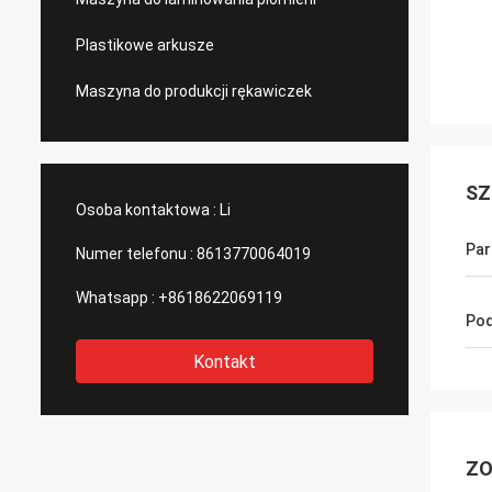
Plastikowe arkusze
Maszyna do produkcji rękawiczek
SZ
Osoba kontaktowa :
Li
Par
Numer telefonu :
8613770064019
Whatsapp :
+8618622069119
Pod
Kontakt
ZO