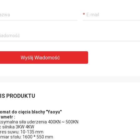
Wyślij Wiadomość
IS PRODUKTU
omat do cięcia blachy
"Yaoyu"
rametr
:
symalna siła uderzenia 400KN ~ 500KN
 silnika 3KW 4KW
res suwu: 10-135 mm
miar stołu: 1600 * 550 mm