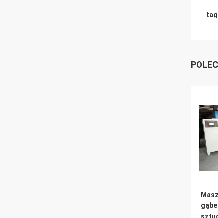
tag
POLEC
Masz
gąbe
sztu