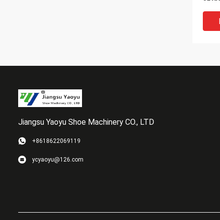
podw
135m
Jiangsu Yaoyu Shoe Machinery CO., LTD
+8618622069119
Auto
ycyaoyu@126.com
hydr
cięci
pełn
pod