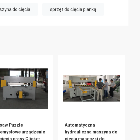
szyna do cięcia
sprzęt do cięcia pianką
saw Puzzle
Automatyczna
emysłowe urządzenie
hydrauliczna maszyna do
cięcia prasy Clicker 12
cięcia maseczki do