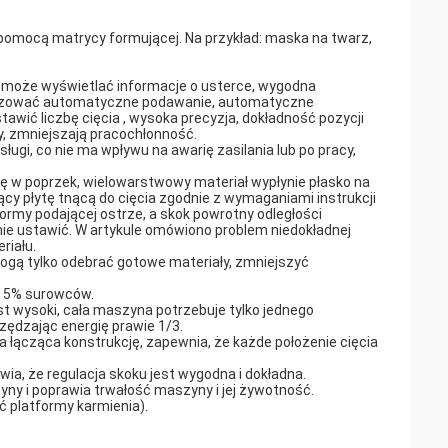
omocą matrycy formującej. Na przykład: maska ​​na twarz,
 może wyświetlać informacje o usterce, wygodna
alizować automatyczne podawanie, automatyczne
awić liczbę cięcia , wysoka precyzja, dokładność pozycji
, zmniejszają pracochłonność.
ługi, co nie ma wpływu na awarię zasilania lub po pracy,
ę w poprzek, wielowarstwowy materiał wypłynie płasko na
cy płytę tnącą do cięcia zgodnie z wymaganiami instrukcji
rmy podającej ostrze, a skok powrotny odległości
nie ustawić. W artykule omówiono problem niedokładnej
riału.
gą tylko odebrać gotowe materiały, zmniejszyć
 15% surowców.
 wysoki, cała maszyna potrzebuje tylko jednego
zędzając energię prawie 1/3.
ącząca konstrukcję, zapewnia, że ​​każde położenie cięcia
, że ​​regulacja skoku jest wygodna i dokładna.
y i poprawia trwałość maszyny i jej żywotność.
 platformy karmienia).