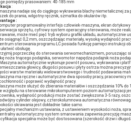
ge pomiędzy prasowaniem: 40-185 mm
ikacja
:
maszyna nadaje się do ciągłego wykrawania blachy niemetalicznej za p
szek do prania, wilgotny ręcznik, szmatka do okularów itp.
vantage
:
Komputer programowalny interfejs człowiek-maszyna, ekran dotykowy
serwacja sprzętu, cyfrowy system operacyjny sterowania, może re
rawanie, może mieć pięć tryb wyboru grafiki układu, automatycznie ust
e osiągnąć 0,2 mm, oszczędzając materiały, wysoką wydajność pracy
Centrum sterowania programu LC posiada funkcję pamięci instrukcji obs
 ułatwić obsługę.
Przyjmij poprzeczkę do sterowania serwomechanizmem, poruszając si
tkę noża tnącego podajnika, serwomotor napędza podajnik noża podają
 Maszyna automatycznie wykonuje powrót posuwu, wykrawania i platfo
emieszczania głowicy, długości posuwu i płyty ostrza można precyzyj
gości warstw materiału wielowarstwowego i trudność podawania mate
Maszyna ma ręczne i automatyczne dwa sposoby pracy, pracownicy mo
cochłonność i poprawić wydajność pracy.
Maszyna może służyć do zbierania materiałów i oszczędzania 10% do
Ze względu na sterowanie mikrokomputerem poziom automatyzacji jest
cownika, wydajność produkcji może zostać zwiększona 3-5 razy, oszc
Podwójny cylinder olejowy, czterokolumnowa automatyczna równowaga ł
bokości skrawania jest dokładnie takie samo.
Specjalny mechanizm ustawiania, z ustawieniem wysokości noża, sprawia
Centralny automatyczny system smarowania zapewnia precyzję maszyn
cyfikacja specjalna może być dostosowana (szerokość drzwi i długość