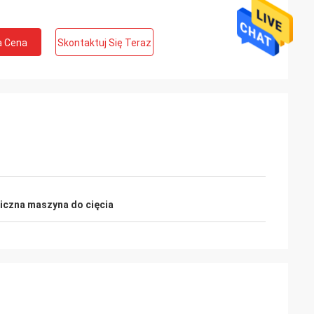
a Cena
Skontaktuj Się Teraz
iczna maszyna do cięcia