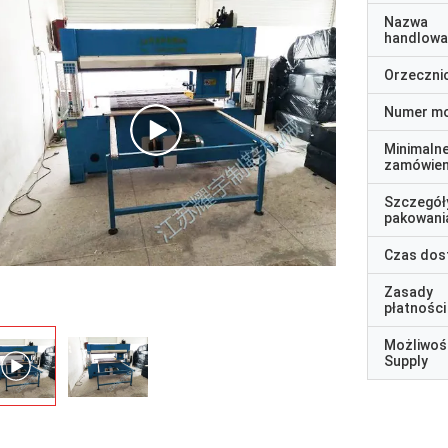
Nazwa
handlowa
Orzeczni
Numer m
Minimaln
zamówien
Szczegół
pakowani
Czas dos
Zasady
płatności
Możliwoś
Supply