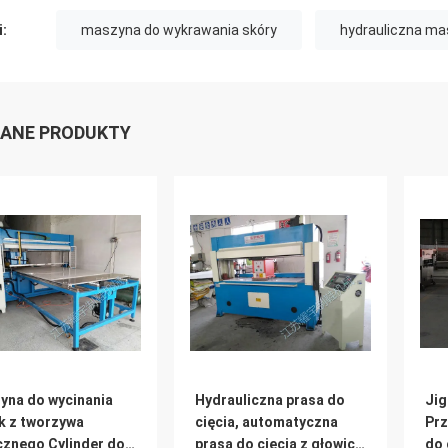
i:
maszyna do wykrawania skóry
hydrauliczna ma
ANE PRODUKTY
yna do wycinania
Hydrauliczna prasa do
Jig
k z tworzywa
cięcia, automatyczna
Prz
cznego Cylinder do
prasa do cięcia z głowicą
do 