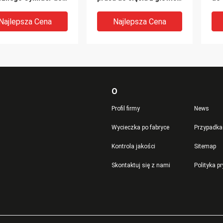
ójnego cylindra 10-
podróżną Made in China
mie
m Zakres skoku
Najlepsza Cena
Najlepsza Cena
O
Profil firmy
News
Wycieczka po fabryce
Przypadka
Kontrola jakości
Sitemap
matyczna
Ekran dotykowy
Pre
Skontaktuj się z nami
Polityka p
auliczna maszyna do
Hydrauliczna głowica
cię
a maski N95 z
tnąca podróżna do
szt
ym stołem
materiałów podłogowych
hyd
awczym
/ miękkich folii
Ma
Najlepsza Cena
Najlepsza Cena