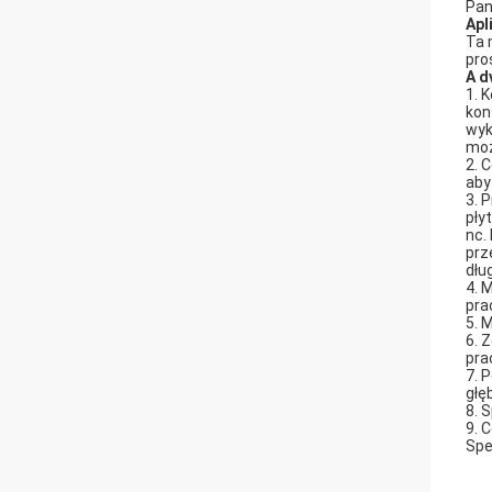
Pan
Apl
Ta 
pro
A
d
1. 
kon
wyk
moż
2. 
aby
3. 
pły
nc.
prz
dłu
4. 
pra
5. 
6. 
pra
7. 
głę
8. 
9. 
Spe