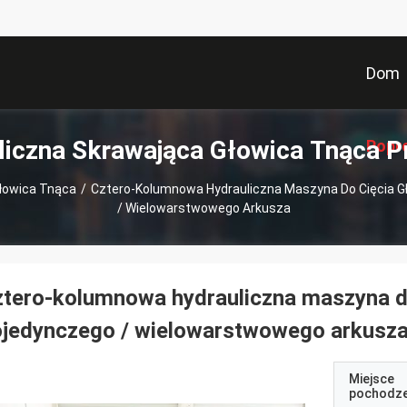
Dom
liczna Skrawająca Głowica Tnąca P
Popr
Głowica Tnąca
/
Cztero-Kolumnowa Hydrauliczna Maszyna Do Cięcia G
/ Wielowarstwowego Arkusza
tero-kolumnowa hydrauliczna maszyna d
ojedynczego / wielowarstwowego arkusz
Miejsce
pochodze