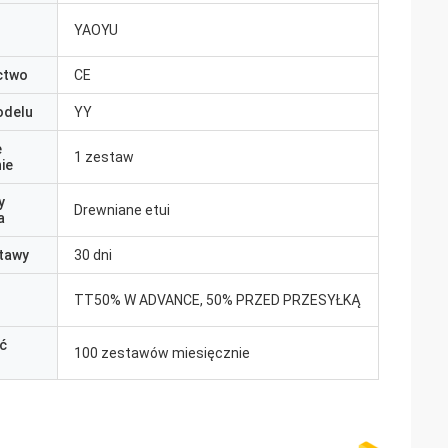
YAOYU
ctwo
CE
odelu
YY
e
1 zestaw
ie
y
Drewniane etui
a
tawy
30 dni
TT50% W ADVANCE, 50% PRZED PRZESYŁKĄ
ć
100 zestawów miesięcznie