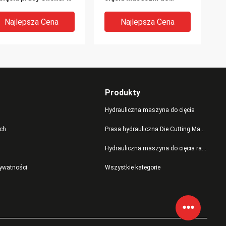
sięcy gwarancji
twarzy o wysokiej
wydajności
Najlepsza Cena
Najlepsza Cena
Produkty
Hydrauliczna maszyna do cięcia
ch
Prasa hydrauliczna Die Cutting Machine
Hydrauliczna maszyna do cięcia ramion wahadłowych
cyzyjna maszyna do
Szybka
rywatności
Wszystkie kategorie
cia tworzyw
czterokolumnowa
ucznych, prasa
hydrauliczna maszyna do
rauliczna Die Cutting
cięcia Clicker do maski
chine
na twarz N95
Najlepsza Cena
Najlepsza Cena