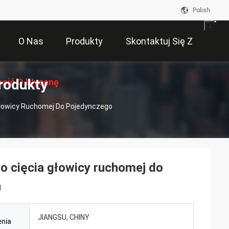
Polish
O Nas
Produkty
Skontaktuj Się Z
rodukty
osić O Wycenę
Nami
łowicy Ruchomej Do Pojedynczego
o cięcia głowicy ruchomej do
a
JIANGSU, CHINY
nia